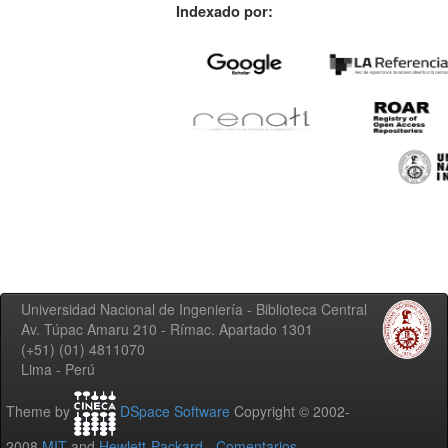
Indexado por:
Universidad Nacional de Ingeniería - Biblioteca Central
Av. Túpac Amaru 210 - Rímac. Apartado 1301
(+51) (01) 4811070
Lima - Perú
Theme by
DSpace Software
Copyright © 2002-
2008
MIT
and
Hewlett-Packard
-
Comentarios