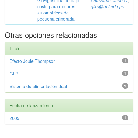
GLP/gasolina de bajo
Antezama, Juan C.
;
costo para motores
glira@uni.edu.pe
automotrices de
pequeña cilindrada
Otras opciones relacionadas
Título
Efecto Joule Thompson
1
GLP
1
Sistema de alimentación dual
1
Fecha de lanzamiento
2005
1