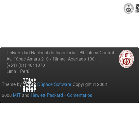
Universidad Nacional de Ingeniería - Biblioteca Central
Av. Túpac Amaru 210 - Rímac. Apartado 1301
(+51) (01) 4811070
Lima - Perú
Theme by
DSpace Software
Copyright © 2002-
2008
MIT
and
Hewlett-Packard
-
Comentarios