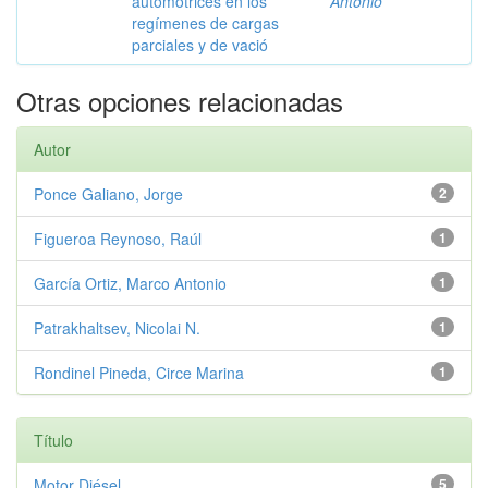
automotrices en los
Antonio
regímenes de cargas
parciales y de vació
Otras opciones relacionadas
Autor
Ponce Galiano, Jorge
2
Figueroa Reynoso, Raúl
1
García Ortiz, Marco Antonio
1
Patrakhaltsev, Nicolai N.
1
Rondinel Pineda, Circe Marina
1
Título
Motor Diésel
5