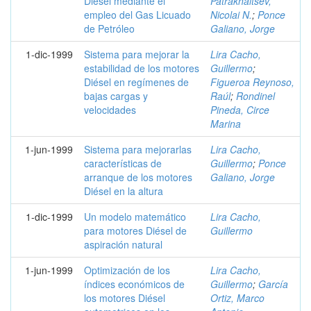
Diésel mediante el
Patrakhaltsev,
empleo del Gas Licuado
Nicolai N.
;
Ponce
de Petróleo
Galiano, Jorge
1-dic-1999
Sistema para mejorar la
Lira Cacho,
estabilidad de los motores
Guillermo
;
Diésel en regímenes de
Figueroa Reynoso,
bajas cargas y
Raúl
;
Rondinel
velocidades
Pineda, Circe
Marina
1-jun-1999
Sistema para mejorarlas
Lira Cacho,
características de
Guillermo
;
Ponce
arranque de los motores
Galiano, Jorge
Diésel en la altura
1-dic-1999
Un modelo matemático
Lira Cacho,
para motores Diésel de
Guillermo
aspiración natural
1-jun-1999
Optimización de los
Lira Cacho,
índices económicos de
Guillermo
;
García
los motores Diésel
Ortiz, Marco