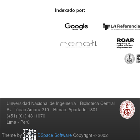
Indexado por:
Universidad Nacional de Ingeniería - Biblioteca Central
Av. Túpac Amaru 210 - Rímac. Apartado 1301
(+51) (01) 4811070
Lima - Perú
Theme by
DSpace Software
Copyright © 2002-