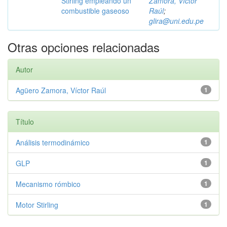
Stirling empleando un
Zamora, Víctor
combustible gaseoso
Raúl
;
glira@uni.edu.pe
Otras opciones relacionadas
Autor
Agüero Zamora, Víctor Raúl
1
Título
Análisis termodinámico
1
GLP
1
Mecanismo rómbico
1
Motor Stirling
1