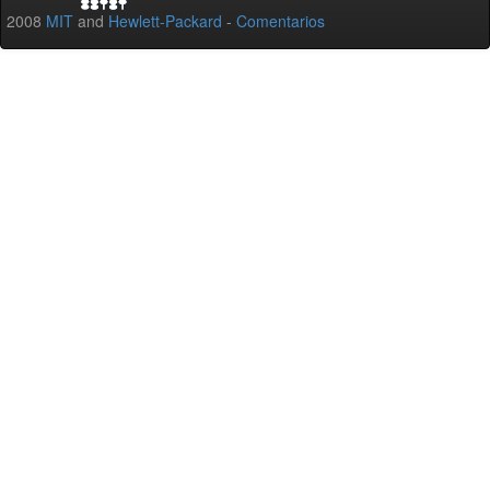
2008
MIT
and
Hewlett-Packard
-
Comentarios