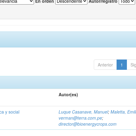
En orden
Autor/registro
Anterior
1
Si
Autor(es)
a y social
Luque Casanave, Manuel
;
Maletta, Emil
verman@terra.com.pe
;
director@bioenergycrops.com