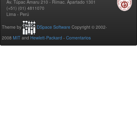
Av. Túpac Amaru 210 - Rímac. Apartado 1301
(+51) (01) 4811070
Lima - Perú
Theme by
DSpace Software
Copyright © 2002-
2008
MIT
and
Hewlett-Packard
-
Comentarios