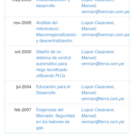
desarrollo
Manuel
;
verman@verman.com.pe
nov-2005
Análisis del
Luque Casanave,
referéndum:
Manuel
;
Macroregionalización
verman@verman.com.pe
y descentralización
oct-2000
Diseño de un
Luque Casanave,
sistema de control
Manuel
;
automático para
verman@terra.com.pe
riego tecnificado
utilizando PLCs
jul-2004
Educación para el
Luque Casanave,
Desarrollo
Manuel
;
verman@terra.com.pe
feb-2007
Exigencias del
Luque Casanave,
Mercado: Seguridad
Manuel
;
en los balones de
verman@terra.com.pe
gas