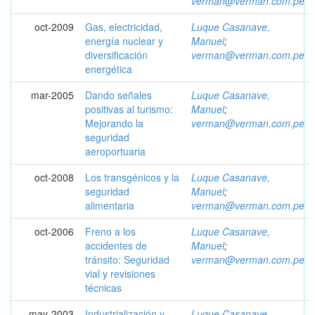
verman@verman.com.pe
oct-2009
Gas, electricidad,
Luque Casanave,
energía nuclear y
Manuel
;
diversificación
verman@verman.com.pe
energética
mar-2005
Dando señales
Luque Casanave,
positivas al turismo:
Manuel
;
Mejorando la
verman@verman.com.pe
seguridad
aeroportuaria
oct-2008
Los transgénicos y la
Luque Casanave,
seguridad
Manuel
;
alimentaria
verman@verman.com.pe
oct-2006
Freno a los
Luque Casanave,
accidentes de
Manuel
;
tránsito: Seguridad
verman@verman.com.pe
vial y revisiones
técnicas
may-2003
Industrialización y
Luque Casanave,