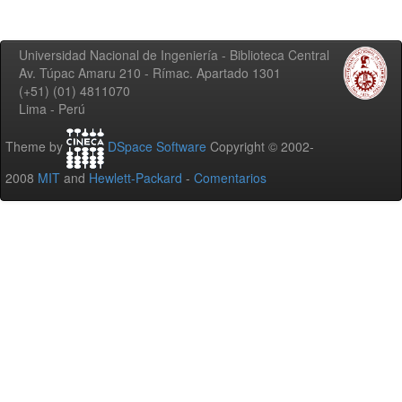
Universidad Nacional de Ingeniería - Biblioteca Central
Av. Túpac Amaru 210 - Rímac. Apartado 1301
(+51) (01) 4811070
Lima - Perú
Theme by
DSpace Software
Copyright © 2002-
2008
MIT
and
Hewlett-Packard
-
Comentarios