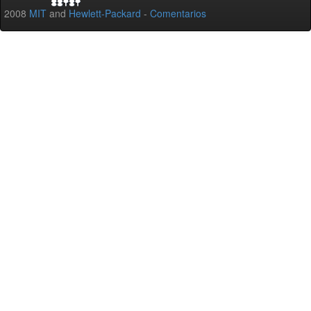
2008
MIT
and
Hewlett-Packard
-
Comentarios