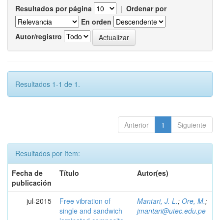
Resultados por página
|
Ordenar por
En orden
Autor/registro
Resultados 1-1 de 1.
Anterior
1
Siguiente
Resultados por ítem:
Fecha de
Título
Autor(es)
publicación
jul-2015
Free vibration of
Mantari, J. L.
;
Ore, M.
;
single and sandwich
jmantari@utec.edu.pe