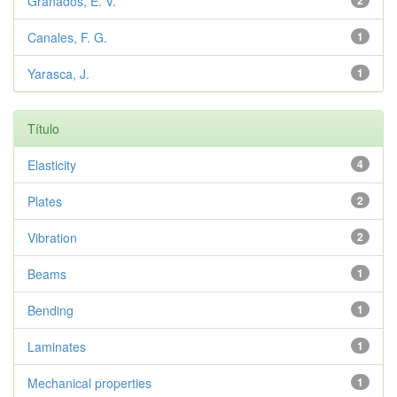
Granados, E. V.
Canales, F. G.
1
Yarasca, J.
1
Título
Elasticity
4
Plates
2
Vibration
2
Beams
1
Bending
1
Laminates
1
Mechanical properties
1