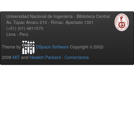
Universidad Nacional de Ingeniería - Biblioteca Central
Av. Túpac Amaru 210 - Rímac. Apartado 1301
(+51) (01) 4811070
Lima - Perú
Theme by
DSpace Software
Copyright © 2002-
2008
MIT
and
Hewlett-Packard
-
Comentarios