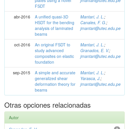
plates using a novel
jmantari@utec.edu.pe
FSDT
abr-2016
A unified quasi-3D
Mantari, J. L.
;
HSDT for the bending
Canales, F. G.
;
analysis of laminated
jmantari@utec.edu.pe
beams
oct-2016
An original FSDT to
Mantari, J. L.
;
study advanced
Granados, E. V.
;
composites on elastic
jmantari@utec.edu.pe
foundation
sep-2015
A simple and accurate
Mantari, J. L.
;
generalized shear
Yarasca, J.
;
deformation theory for
jmantari@utec.edu.pe
beams
Otras opciones relacionadas
Autor
2