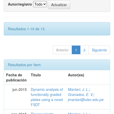
Autor/registro
Resultados 1-10 de 13.
Anterior
1
2
Siguiente
Resultados por ítem:
Fecha de
Título
Autor(es)
publicación
jun-2015
Dynamic analysis of
Mantari, J. L.
;
functionally graded
Granados, E. V.
;
plates using a novel
jmantari@utec.edu.pe
FSDT
ago-2015
Thermoelastic
Mantari, J. L.
;