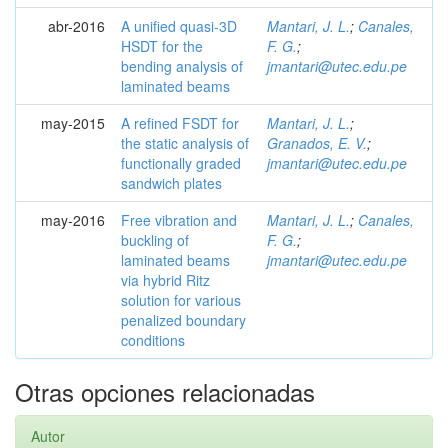
abr-2016
A unified quasi-3D
Mantari, J. L.
;
Canales,
HSDT for the
F. G.
;
bending analysis of
jmantari@utec.edu.pe
laminated beams
may-2015
A refined FSDT for
Mantari, J. L.
;
the static analysis of
Granados, E. V.
;
functionally graded
jmantari@utec.edu.pe
sandwich plates
may-2016
Free vibration and
Mantari, J. L.
;
Canales,
buckling of
F. G.
;
laminated beams
jmantari@utec.edu.pe
via hybrid Ritz
solution for various
penalized boundary
conditions
Otras opciones relacionadas
Autor