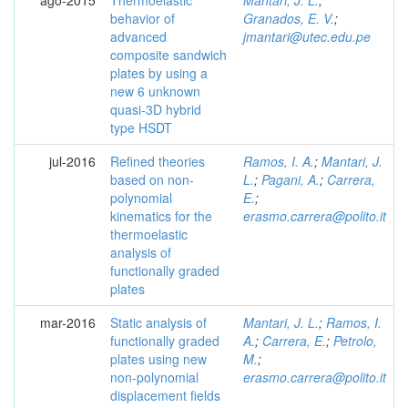
behavior of
Granados, E. V.
;
advanced
jmantari@utec.edu.pe
composite sandwich
plates by using a
new 6 unknown
quasi-3D hybrid
type HSDT
jul-2016
Refined theories
Ramos, I. A.
;
Mantari, J.
based on non-
L.
;
Pagani, A.
;
Carrera,
polynomial
E.
;
kinematics for the
erasmo.carrera@polito.it
thermoelastic
analysis of
functionally graded
plates
mar-2016
Static analysis of
Mantari, J. L.
;
Ramos, I.
functionally graded
A.
;
Carrera, E.
;
Petrolo,
plates using new
M.
;
non-polynomial
erasmo.carrera@polito.it
displacement fields