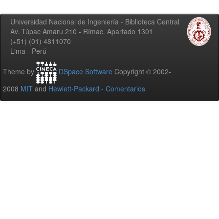
Universidad Nacional de Ingeniería - Biblioteca Central
Av. Túpac Amaru 210 - Rímac. Apartado 1301
(+51) (01) 4811070
Lima - Perú
Theme by
DSpace Software
Copyright © 2002-
2008
MIT
and
Hewlett-Packard
-
Comentarios