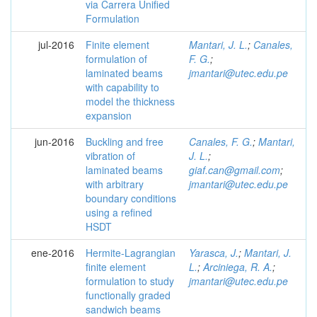
via Carrera Unified
Formulation
jul-2016
Finite element
Mantari, J. L.
;
Canales,
formulation of
F. G.
;
laminated beams
jmantari@utec.edu.pe
with capability to
model the thickness
expansion
jun-2016
Buckling and free
Canales, F. G.
;
Mantari,
vibration of
J. L.
;
laminated beams
giaf.can@gmail.com
;
with arbitrary
jmantari@utec.edu.pe
boundary conditions
using a refined
HSDT
ene-2016
Hermite-Lagrangian
Yarasca, J.
;
Mantari, J.
finite element
L.
;
Arciniega, R. A.
;
formulation to study
jmantari@utec.edu.pe
functionally graded
sandwich beams