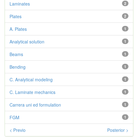
Laminates
2
Plates
2
A. Plates
1
Analytical solution
1
Beams
1
Bending
1
C. Analytical modeling
1
C. Laminate mechanics
1
Carrera uni ed formulation
1
FGM
1
< Previo
Posterior >