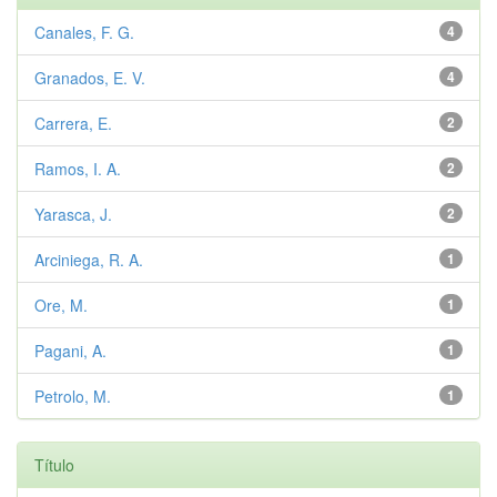
Canales, F. G.
4
Granados, E. V.
4
Carrera, E.
2
Ramos, I. A.
2
Yarasca, J.
2
Arciniega, R. A.
1
Ore, M.
1
Pagani, A.
1
Petrolo, M.
1
Título