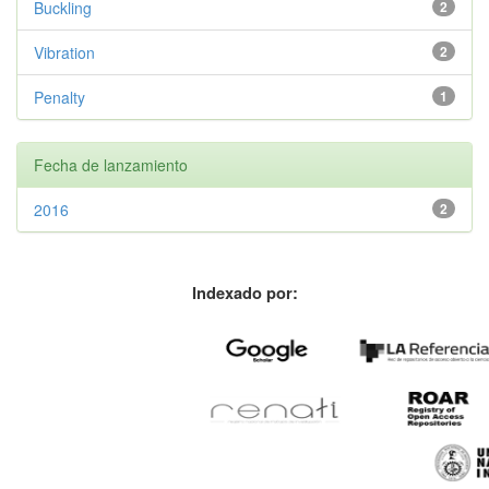
Buckling
2
Vibration
2
Penalty
1
Fecha de lanzamiento
2016
2
Indexado por: