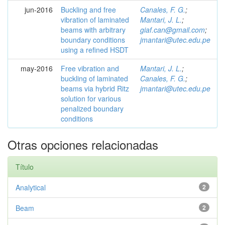
jun-2016
Buckling and free
Canales, F. G.
;
vibration of laminated
Mantari, J. L.
;
beams with arbitrary
giaf.can@gmail.com
;
boundary conditions
jmantari@utec.edu.pe
using a refined HSDT
may-2016
Free vibration and
Mantari, J. L.
;
buckling of laminated
Canales, F. G.
;
beams via hybrid Ritz
jmantari@utec.edu.pe
solution for various
penalized boundary
conditions
Otras opciones relacionadas
Título
Analytical
2
Beam
2