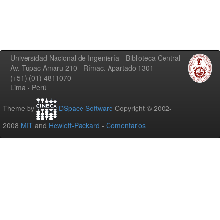
Universidad Nacional de Ingeniería - Biblioteca Central
Av. Túpac Amaru 210 - Rímac. Apartado 1301
(+51) (01) 4811070
Lima - Perú
Theme by
DSpace Software
Copyright © 2002-
2008
MIT
and
Hewlett-Packard
-
Comentarios