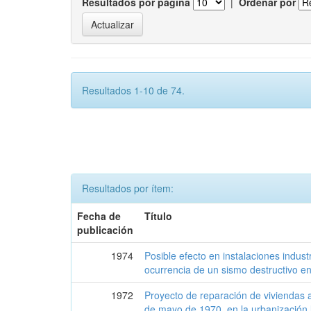
Resultados por página
|
Ordenar por
Resultados 1-10 de 74.
Resultados por ítem:
Fecha de
Título
publicación
1974
Posible efecto en instalaciones industr
ocurrencia de un sismo destructivo en
1972
Proyecto de reparación de viviendas 
de mayo de 1970, en la urbanización 