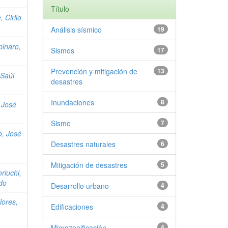
Título
 Cirilo
Análisis sísmico
19
pinaro,
Sismos
17
Prevención y mitigación de
13
 Saúl
desastres
Inundaciones
8
 José
Sismo
7
o, José
Desastres naturales
6
Mitigación de desastres
5
riuchi,
do
Desarrollo urbano
4
ores,
Edificaciones
4
Microzonificación
4