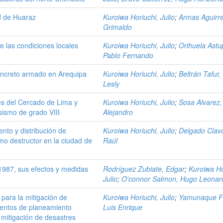
ad de Huaraz
Kuroiwa Horiuchi, Julio
;
Armas Aguirre,
Grimaldo
e las condiciones locales
Kuroiwa Horiuchi, Julio
;
Orihuela Astu
Pablo Fernando
oncreto armado en Arequipa
Kuroiwa Horiuchi, Julio
;
Beltrán Tafur,
Lesly
nes del Cercado de Lima y
Kuroiwa Horiuchi, Julio
;
Sosa Alvarez,
sismo de grado VIII
Alejandro
nto y distribución de
Kuroiwa Horiuchi, Julio
;
Delgado Clav
mo destructor en la ciudad de
Raúl
1987, sus efectos y medidas
Rodríguez Zubiate, Edgar
;
Kuroiwa Ho
Julio
;
O'connor Salmon, Hugo Leonar
 para la mitigación de
Kuroiwa Horiuchi, Julio
;
Yamunaque Fl
mientos de planeamiento
Luis Enrique
 mitigación de desastres