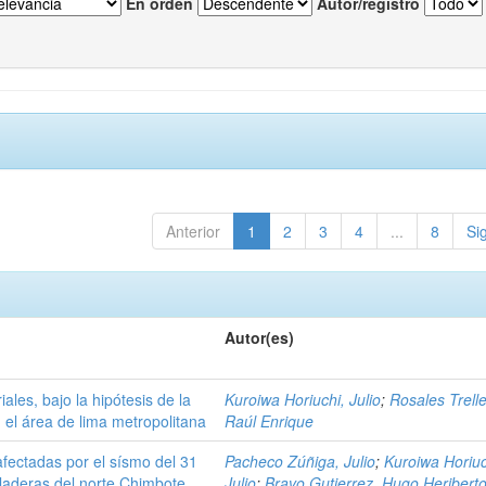
En orden
Autor/registro
Anterior
1
2
3
4
...
8
Si
Autor(es)
iales, bajo la hipótesis de la
Kuroiwa Horiuchi, Julio
;
Rosales Trelle
 el área de lima metropolitana
Raúl Enrique
afectadas por el sísmo del 31
Pacheco Zúñiga, Julio
;
Kuroiwa Horiuc
laderas del norte Chimbote
Julio
;
Bravo Gutierrez, Hugo Heribert