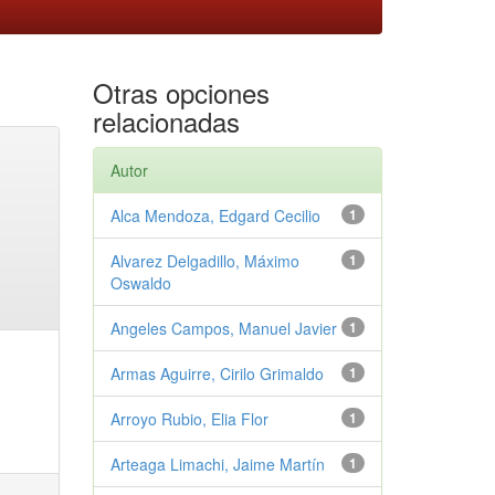
Otras opciones
relacionadas
Autor
Alca Mendoza, Edgard Cecilio
1
Alvarez Delgadillo, Máximo
1
Oswaldo
Angeles Campos, Manuel Javier
1
Armas Aguirre, Cirilo Grimaldo
1
Arroyo Rubio, Elia Flor
1
Arteaga Limachi, Jaime Martín
1