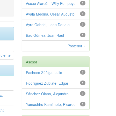
Ascue Alarcón, Willy Pompeyo
1
Ayala Medina, Cesar Augusto
1
Ayre Gabriel, Leon Donato
1
Bao Gómez, Juan Raúl
1
Posterior >
guiente
Asesor
Pacheco Zúñiga, Julio
1
Rodríguez Zubiate, Edgar
1
Sánchez Olano, Alejandro
1
s,
Yamashiro Kamimoto, Ricardo
1
hi,
o