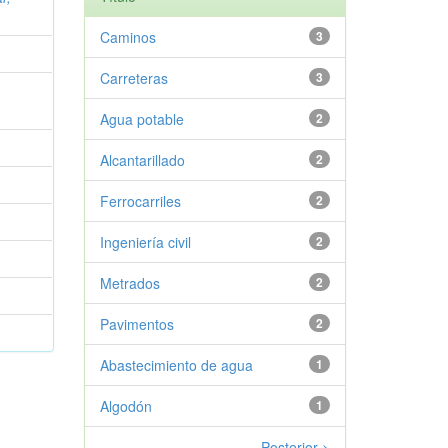
Caminos
3
Carreteras
3
Agua potable
2
Alcantarillado
2
Ferrocarriles
2
Ingeniería civil
2
Metrados
2
Pavimentos
2
Abastecimiento de agua
1
Algodón
1
Posterior >