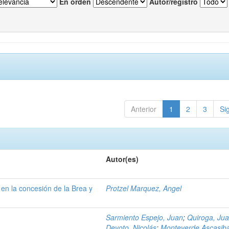
En orden
Autor/registro
Anterior
1
2
3
Si
Autor(es)
en la concesión de la Brea y
Protzel Marquez, Angel
Sarmiento Espejo, Juan
;
Quiroga, Ju
Devoto, Nicolás
;
Monteverde Ascasiba