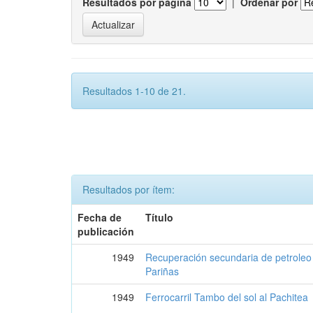
Resultados por página
|
Ordenar por
Resultados 1-10 de 21.
Resultados por ítem:
Fecha de
Título
publicación
1949
Recuperación secundaria de petroleo 
Pariñas
1949
Ferrocarril Tambo del sol al Pachitea