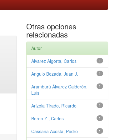
Otras opciones
relacionadas
Autor
Alvarez Algorta, Carlos
1
Angulo Bezada, Juan J.
1
Aramburú Álvarez Calderón,
1
Luis
Arizola Tirado, Ricardo
1
Borea Z., Carlos
1
Cassana Acosta, Pedro
1