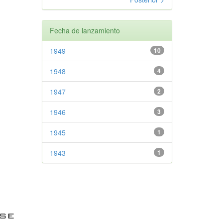
Fecha de lanzamiento
1949
10
1948
4
1947
2
1946
3
1945
1
1943
1