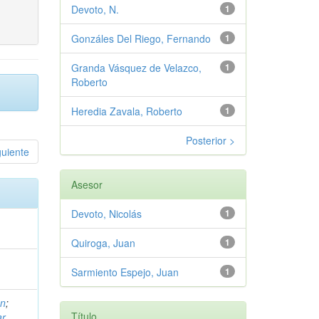
Devoto, N.
1
Gonzáles Del Riego, Fernando
1
Granda Vásquez de Velazco,
1
Roberto
Heredia Zavala, Roberto
1
Posterior >
guiente
Asesor
Devoto, Nicolás
1
Quiroga, Juan
1
Sarmiento Espejo, Juan
1
an
;
Título
r,