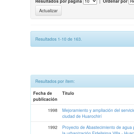
Resultados por página
|
Ordenar por
Resultados 1-10 de 163.
Resultados por ítem:
Fecha de
Título
publicación
1998
Mejoramiento y ampliación del servicio
ciudad de Huarochirí
1992
Proyecto de Abastecimiento de agua p
la urbanización Fidelisima Villa - Hua