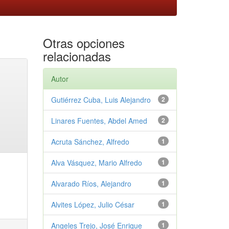
Otras opciones
relacionadas
Autor
Gutiérrez Cuba, Luis Alejandro
2
Linares Fuentes, Abdel Amed
2
Acruta Sánchez, Alfredo
1
Alva Vásquez, Mario Alfredo
1
Alvarado Ríos, Alejandro
1
Alvites López, Julio César
1
Angeles Trejo, José Enrique
1