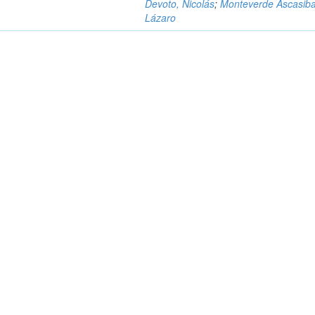
Devoto, Nicolás
;
Monteverde Ascasiba
Lázaro