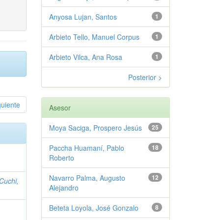
Anyosa Lujan, Santos
1
Arbieto Tello, Manuel Corpus
1
Arbieto Vilca, Ana Rosa
1
Posterior >
guiente
Asesor
Moya Saciga, Prospero Jesús
25
Paccha Huamaní, Pablo
18
Roberto
Navarro Palma, Augusto
12
Cuchi,
Alejandro
Beteta Loyola, José Gonzalo
8