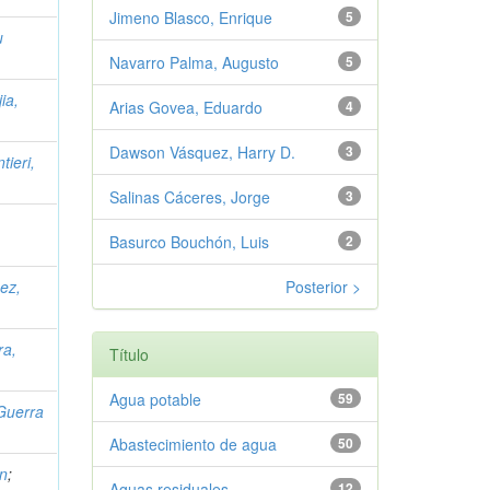
Jimeno Blasco, Enrique
5
u
Navarro Palma, Augusto
5
ia,
Arias Govea, Eduardo
4
Dawson Vásquez, Harry D.
3
tieri,
Salinas Cáceres, Jorge
3
Basurco Bouchón, Luis
2
ez,
Posterior >
ra,
Título
Agua potable
59
Guerra
Abastecimiento de agua
50
an
;
Aguas residuales
12