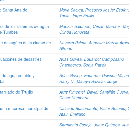
ad Santa Ana de
Moya Saciga, Prospero Jesús
;
Espírit
Tapia, Jorge Emilio
les de los sistemas de agua
Manzur Salomón, César
;
Martinez Mej
 de Tumbes
Olinda Honorata
de desagües de la ciudad de
Navarro Palma, Augusto
;
Morcia Argen
Alfredo
tuaciones de desastres -
Arias Govea, Eduardo
;
Camposano
Chambergo, Sonia Rayda
o de agua potable y
Arias Govea, Eduardo
;
Dawson Vásqu
mba
Harry D.
;
Minaya Bazalar, Jorge
rillado de Trujillo
Arriz Pimentel, David
;
Santillán Gueva
César Humberto
n una empresa municipal de
Caicedo Bustamante, Víctor Antonio
;
Atau, Emiliano
Sarmiento Espejo, Juan
;
Quiroga, Ju