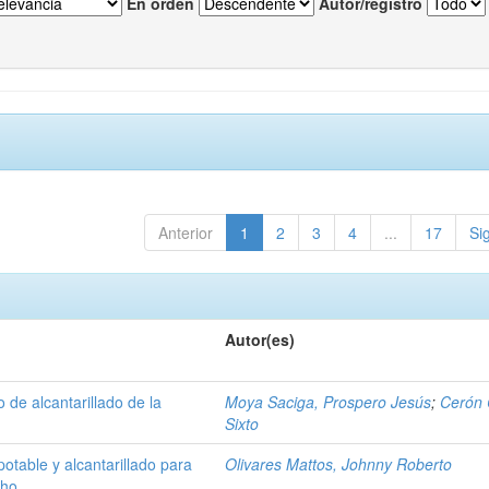
En orden
Autor/registro
Anterior
1
2
3
4
...
17
Si
Autor(es)
 de alcantarillado de la
Moya Saciga, Prospero Jesús
;
Cerón 
Sixto
otable y alcantarillado para
Olivares Mattos, Johnny Roberto
cho