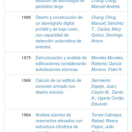
estación de sismología de
Chang Ching,
periódico largo
Manuel Andrés
1988
Diseño y construcción de
Chang Ching,
un sismógrafo digital
Manuel
;
Sánchez
portátil y de bajo costo,
T., Carlos
;
Mery
con capacidad de
Quiroz, Domingo
detección automática de
Arturo
eventos
1975
Estructuración y análisis de
Morales Morales,
edificaciones considerando
Roberto
;
García
solicitaciones sísmicas
Moreno, Fidel H.
1966
Calculo de un edificio de
Sarmiento
concreto armado con
Espejo, Juan
;
diseño sísmico
Carpio M., Dante
A.
;
Ugarte Cortijo,
Eduardo
1984
Análisis sísmico de
Torres Cabrejos,
reservorios elevados con
Rafael
;
Rivera
estructura cilíndrica de
Feijoo, Julio