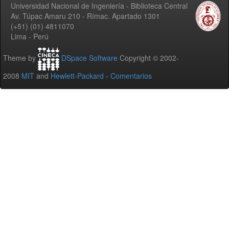
Universidad Nacional de Ingeniería - Biblioteca Central
Av. Túpac Amaru 210 - Rímac. Apartado 1301
(+51) (01) 4811070
Lima - Perú
Theme by
DSpace Software
Copyright © 2002-
2008
MIT
and
Hewlett-Packard
-
Comentarios