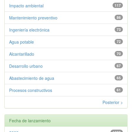
Impacto ambiental
117
Mantenimiento preventivo
86
Ingeniería electrónica
73
Agua potable
72
Alcantarillado
70
Desarrollo urbano
67
Abastecimiento de agua
65
Procesos constructivos
61
Posterior >
Fecha de lanzamiento