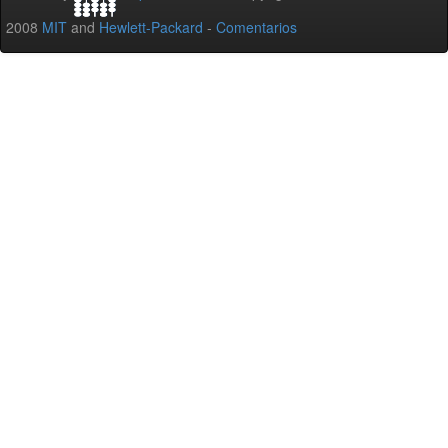
2008
MIT
and
Hewlett-Packard
-
Comentarios