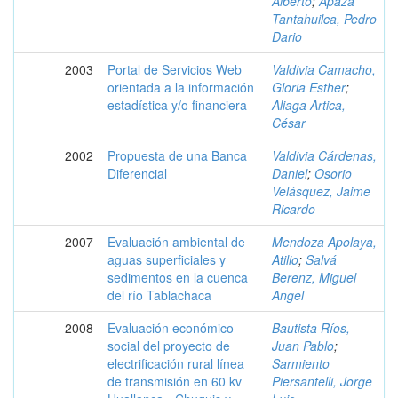
Alberto
;
Apaza
Tantahuilca, Pedro
Dario
2003
Portal de Servicios Web
Valdivia Camacho,
orientada a la información
Gloria Esther
;
estadística y/o financiera
Aliaga Artica,
César
2002
Propuesta de una Banca
Valdivia Cárdenas,
Diferencial
Daniel
;
Osorio
Velásquez, Jaime
Ricardo
2007
Evaluación ambiental de
Mendoza Apolaya,
aguas superficiales y
Atilio
;
Salvá
sedimentos en la cuenca
Berenz, Miguel
del río Tablachaca
Angel
2008
Evaluación económico
Bautista Ríos,
social del proyecto de
Juan Pablo
;
electrificación rural línea
Sarmiento
de transmisión en 60 kv
Piersantelli, Jorge