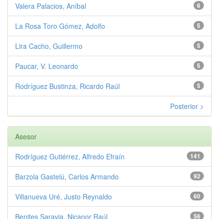
Valera Palacios, Aníbal
6
La Rosa Toro Gómez, Adolfo
5
Lira Cacho, Guillermo
5
Paucar, V. Leonardo
5
Rodríguez Bustinza, Ricardo Raúl
5
Posterior >
Asesor
Rodríguez Gutiérrez, Alfredo Efraín
141
Barzola Gastelú, Carlos Armando
92
Villanueva Uré, Justo Reynaldo
60
Benites Saravia, Nicanor Raúl
56