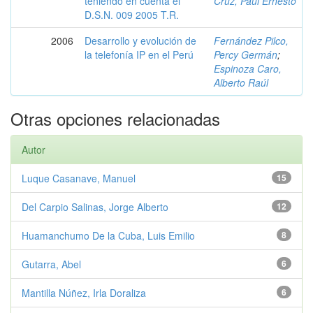
teniendo en cuenta el
Cruz, Paúl Ernesto
D.S.N. 009 2005 T.R.
2006
Desarrollo y evolución de
Fernández Pilco,
la telefonía IP en el Perú
Percy Germán
;
Espinoza Caro,
Alberto Raúl
Otras opciones relacionadas
Autor
Luque Casanave, Manuel
15
Del Carpio Salinas, Jorge Alberto
12
Huamanchumo De la Cuba, Luis Emilio
8
Gutarra, Abel
6
Mantilla Núñez, Irla Doraliza
6