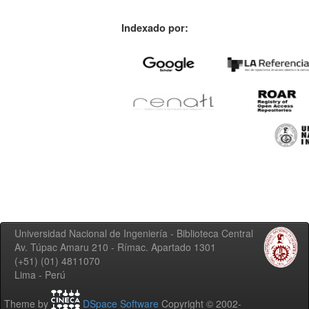
Indexado por:
Universidad Nacional de Ingeniería - Biblioteca Central
Av. Túpac Amaru 210 - Rímac. Apartado 1301
(+51) (01) 4811070
Lima - Perú
Theme by
DSpace Software
Copyright © 2002-