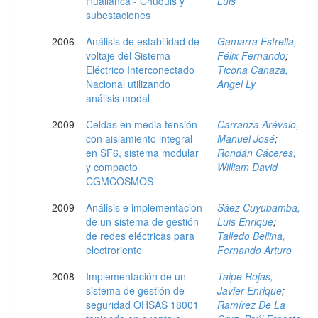
Huallanca - Chuquis y
Luis
subestaciones
2006
Análisis de estabilidad de
Gamarra Estrella,
voltaje del Sistema
Félix Fernando
;
Eléctrico Interconectado
Ticona Canaza,
Nacional utilizando
Angel Ly
análisis modal
2009
Celdas en media tensión
Carranza Arévalo,
con aislamiento integral
Manuel José
;
en SF6, sistema modular
Rondán Cáceres,
y compacto
William David
CGMCOSMOS
2009
Análisis e implementación
Sáez Cuyubamba,
de un sistema de gestión
Luis Enrique
;
de redes eléctricas para
Talledo Bellina,
electroriente
Fernando Arturo
2008
Implementación de un
Taipe Rojas,
sistema de gestión de
Javier Enrique
;
seguridad OHSAS 18001
Ramírez De La