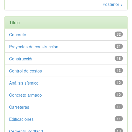
Posterior >
Título
Concreto
32
Proyectos de construcción
31
Construcción
18
Control de costos
13
Análisis sísmico
12
Concreto armado
12
Carreteras
11
Edificaciones
11
Cemento Portland
10