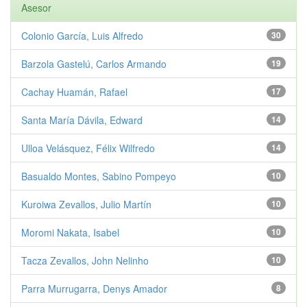
Asesor
Colonio García, Luis Alfredo
30
Barzola Gastelú, Carlos Armando
19
Cachay Huamán, Rafael
17
Santa María Dávila, Edward
14
Ulloa Velásquez, Félix Wilfredo
14
Basualdo Montes, Sabino Pompeyo
10
Kuroiwa Zevallos, Julio Martín
10
Moromi Nakata, Isabel
10
Tacza Zevallos, John Nelinho
10
Parra Murrugarra, Denys Amador
8