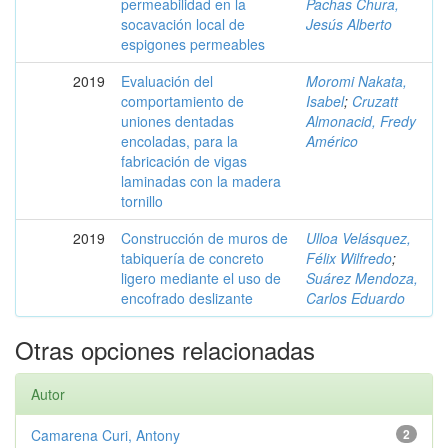
permeabilidad en la
Pachas Chura,
socavación local de
Jesús Alberto
espigones permeables
2019
Evaluación del
Moromi Nakata,
comportamiento de
Isabel
;
Cruzatt
uniones dentadas
Almonacid, Fredy
encoladas, para la
Américo
fabricación de vigas
laminadas con la madera
tornillo
2019
Construcción de muros de
Ulloa Velásquez,
tabiquería de concreto
Félix Wilfredo
;
ligero mediante el uso de
Suárez Mendoza,
encofrado deslizante
Carlos Eduardo
Otras opciones relacionadas
Autor
Camarena Curi, Antony
2