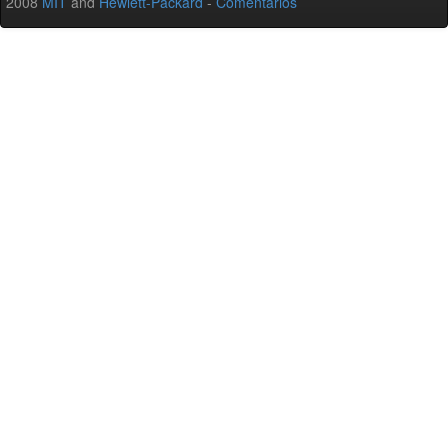
2008
MIT
and
Hewlett-Packard
-
Comentarios