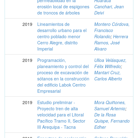
permeabilidad en la
Huaraca
erosión local de espigones
Canchari, Jean
de troncos de árboles
Deivi
2019
Lineamientos de
Montero Córdova,
desarrollo urbano para el
Francisco
centro poblado menor
Rolando
;
Herrera
Cerro Alegre, distrito
Ramos, José
Imperial
Alvaro
2019
Programación,
Ulloa Velásquez,
planeamiento y control del
Félix Wilfredo
;
proceso de excavación de
Mantari Cruz,
sótanos en la construcción
Carlos Alberto
del edificio Labok Centro
Empresarial
2019
Estudio preliminar -
Mora Quiñones,
Proyecto tren de alta
Samuel Artemio
;
velocidad para el Litoral
De la Rosa
Pacífico Tramo II, Sector
Quispe, Fernando
III Arequipa - Tacna
Edher