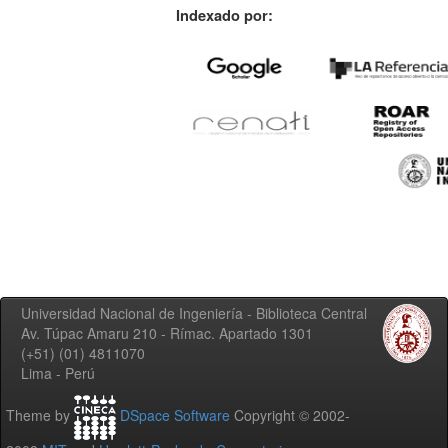
Indexado por:
Universidad Nacional de Ingeniería - Biblioteca Central
Av. Túpac Amaru 210 - Rímac. Apartado 1301
(+51) (01) 4811070
Lima - Perú
Theme by
DSpace Software
Copyright © 2002-