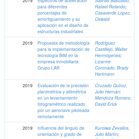
2019
Espectros de aceleración
Salinas Basualdo,
para diferentes
Rafael Rolando
;
porcentajes de
Casaverde López,
amortiguamiento y su
Oswald
aplicación en el diseño de
estructuras industriales
2019
Propuesta de metodología
Rodriguez
para la implementación de
Castillejo, Walter
tecnología BIM en la
Hermogenes
;
empresa inmobiliaria
Lizarme
Grupo LAR
Coronado, Brady
Hartmann
2019
Evaluación de la precisión
Cruzado Quiroz,
planimétrica y altimétrica
Julio Hernán
;
en un levantamiento
Mendoza Romero,
fotogramétrico realizado
David Erick
por un aeronave piloteada
remotamente
2019
Influencia del ángulo de
Kuroiwa Zevallos,
orientación y grado de
Julio Martín
;