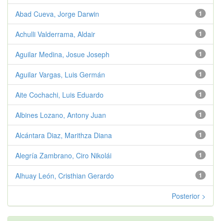
Abad Cueva, Jorge Darwin
1
Achulli Valderrama, Aldair
1
Aguilar Medina, Josue Joseph
1
Aguilar Vargas, Luis Germán
1
Aite Cochachi, Luis Eduardo
1
Albines Lozano, Antony Juan
1
Alcántara Diaz, Marithza Diana
1
Alegría Zambrano, Ciro Nikolái
1
Alhuay León, Cristhian Gerardo
1
Posterior >