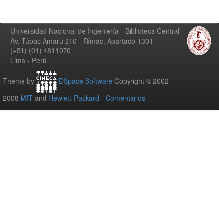
Universidad Nacional de Ingeniería - Biblioteca Central
Av. Túpac Amaru 210 - Rímac. Apartado 1301
(+51) (01) 4811070
Lima - Perú
Theme by
DSpace Software
Copyright © 2002-
2008
MIT
and
Hewlett-Packard
-
Comentarios