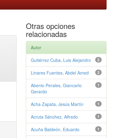
Otras opciones
relacionadas
Autor
Gutiérrez Cuba, Luis Alejandro
2
Linares Fuentes, Abdel Amed
2
Abenio Perales, Giancarlo
1
Gerardo
Acha Zapata, Jesús Martín
1
Acruta Sánchez, Alfredo
1
Acuña Baldeón, Eduardo
1