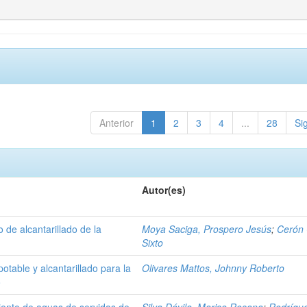
Anterior
1
2
3
4
...
28
Si
Autor(es)
 de alcantarillado de la
Moya Saciga, Prospero Jesús
;
Cerón 
Sixto
table y alcantarillado para la
Olivares Mattos, Johnny Roberto
o
iento de aguas de servidas de
Silva Dávila, Marisa Rosana
;
Rodrígu