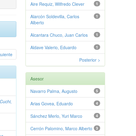
Aire Requiz, Wilfredo Clever
1
Alarcón Soldevilla, Carlos
1
Alberto
Alcantara Chuco, Juan Carlos
1
Aldave Valerio, Eduardo
1
guiente
Posterior >
Asesor
Navarro Palma, Augusto
5
Cuchi,
Arias Govea, Eduardo
4
Sánchez Merlo, Yuri Marco
4
Cerrón Palomino, Marco Alberto
3
ez