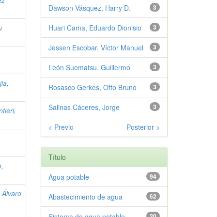
Dawson Vásquez, Harry D.
3
u
Huari Cama, Eduardo Dionisio
3
Jessen Escobar, Víctor Manuel
3
León Suematsu, Guillermo
3
ia,
Rosasco Gerkes, Otto Bruno
3
Salinas Cáceres, Jorge
3
tieri,
< Previo
Posterior >
Título
o,
Agua potable
94
;
Álvaro
Abastecimiento de agua
62
Sistema de agua potable
20