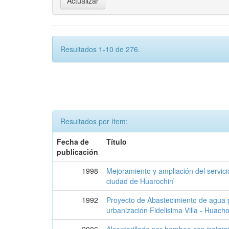
Resultados 1-10 de 276.
Resultados por ítem:
Fecha de
Título
publicación
1998
Mejoramiento y ampliación del servicio
ciudad de Huarochirí
1992
Proyecto de Abastecimiento de agua po
urbanización Fidelisima Villa - Huach
2006
Alcantarillado por bombeo con tratam