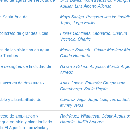
Aguilar, Luis Alberto Alfonso
ad Santa Ana de
Moya Saciga, Prospero Jesús
;
Espírit
Tapia, Jorge Emilio
e concreto de grandes luces
Flores González, Leonardo
;
Chahua
Vicencio, Charlie
les de los sistemas de agua
Manzur Salomón, César
;
Martinez Mej
 de Tumbes
Olinda Honorata
de desagües de la ciudad de
Navarro Palma, Augusto
;
Morcia Argen
Alfredo
tuaciones de desastres -
Arias Govea, Eduardo
;
Camposano
Chambergo, Sonia Rayda
ble y alcantarillado de
Olivarez Vega, Jorge Luis
;
Torres Sot
Mimsy Velda
yecto de ampliación y
Rodríguez Villanueva, César Augusto
gua potable y alcantarillado
Heredia, Judith Amparo
to El Agustino - provincia y