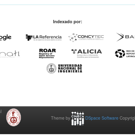
Indexado por:
l
Theme by
DSpace Software
Copyrig