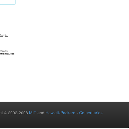
ht © 2002-2008
MIT
and
Hewlett-Packard
-
Comentarios