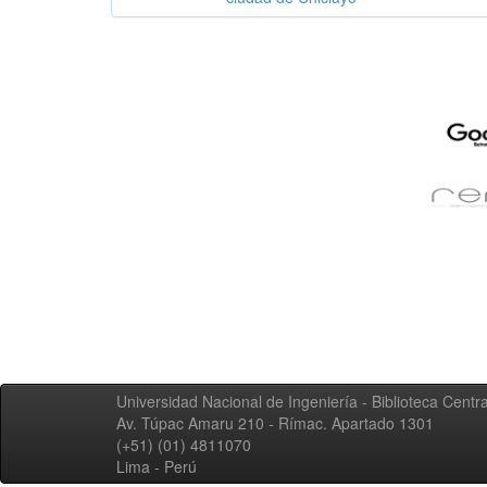
Universidad Nacional de Ingeniería - Biblioteca Centra
Av. Túpac Amaru 210 - Rímac. Apartado 1301
(+51) (01) 4811070
Lima - Perú