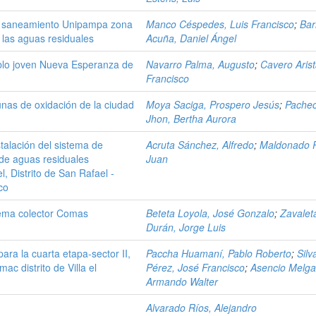
de saneamiento Unipampa zona
Manco Céspedes, Luis Francisco
;
Bar
de las aguas residuales
Acuña, Daniel Ángel
eblo joven Nueva Esperanza de
Navarro Palma, Augusto
;
Cavero Arist
Francisco
nas de oxidación de la ciudad
Moya Saciga, Prospero Jesús
;
Pache
Jhon, Bertha Aurora
stalación del sistema de
Acruta Sánchez, Alfredo
;
Maldonado R
o de aguas residuales
Juan
, Distrito de San Rafael -
co
stema colector Comas
Beteta Loyola, José Gonzalo
;
Zavalet
Durán, Jorge Luis
ra la cuarta etapa-sector II,
Paccha Huamaní, Pablo Roberto
;
Silv
c distrito de Villa el
Pérez, José Francisco
;
Asencio Melga
Armando Walter
Alvarado Ríos, Alejandro