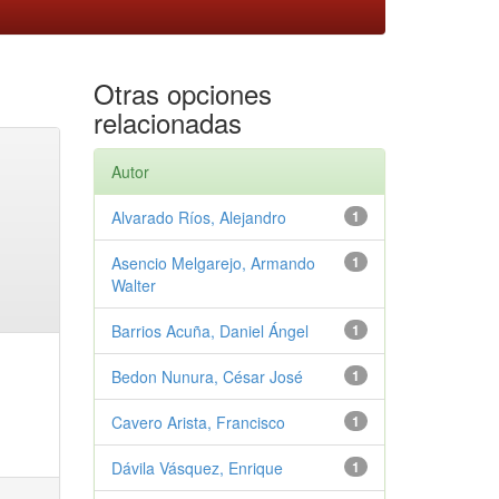
Otras opciones
relacionadas
Autor
Alvarado Ríos, Alejandro
1
Asencio Melgarejo, Armando
1
Walter
Barrios Acuña, Daniel Ángel
1
Bedon Nunura, César José
1
Cavero Arista, Francisco
1
Dávila Vásquez, Enrique
1