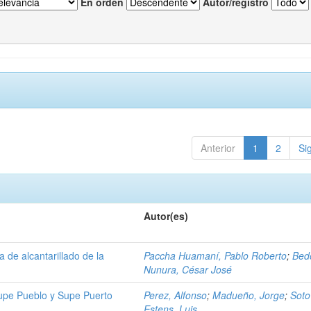
En orden
Autor/registro
Anterior
1
2
Si
Autor(es)
 de alcantarillado de la
Paccha Huamaní, Pablo Roberto
;
Bed
Nunura, César José
upe Pueblo y Supe Puerto
Perez, Alfonso
;
Madueño, Jorge
;
Soto
Estens, Luis