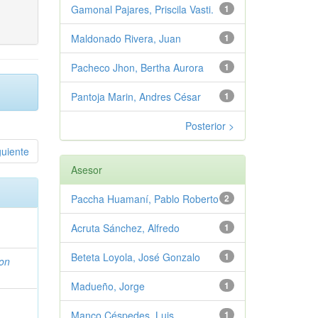
Gamonal Pajares, Priscila Vasti.
1
Maldonado Rivera, Juan
1
Pacheco Jhon, Bertha Aurora
1
Pantoja Marin, Andres César
1
Posterior >
guiente
Asesor
Paccha Huamaní, Pablo Roberto
2
Acruta Sánchez, Alfredo
1
Beteta Loyola, José Gonzalo
1
on
Madueño, Jorge
1
Manco Céspedes, Luis
1