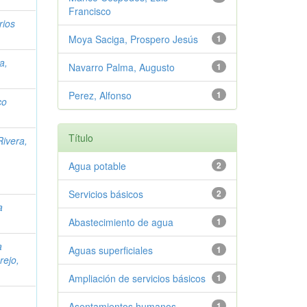
Francisco
rios
Moya Saciga, Prospero Jesús
1
a,
Navarro Palma, Augusto
1
Perez, Alfonso
1
co
Título
ivera,
Agua potable
2
Servicios básicos
2
a
Abastecimiento de agua
1
a
Aguas superficiales
1
rejo,
Ampliación de servicios básicos
1
Asentamientos humanos
1