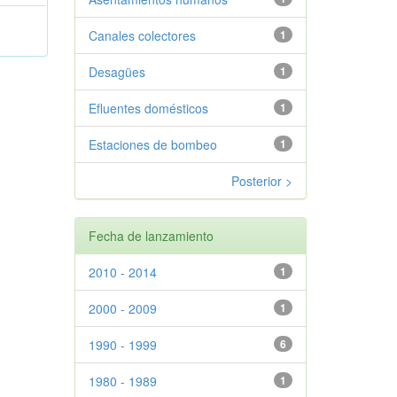
Canales colectores
1
Desagües
1
Efluentes domésticos
1
Estaciones de bombeo
1
Posterior >
Fecha de lanzamiento
2010 - 2014
1
2000 - 2009
1
1990 - 1999
6
1980 - 1989
1