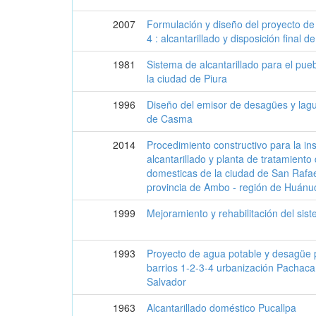
2007
Formulación y diseño del proyecto 
4 : alcantarillado y disposición final 
1981
Sistema de alcantarillado para el pu
la ciudad de Piura
1996
Diseño del emisor de desagües y lagu
de Casma
2014
Procedimiento constructivo para la in
alcantarillado y planta de tratamient
domesticas de la ciudad de San Rafael
provincia de Ambo - región de Huánu
1999
Mejoramiento y rehabilitación del si
1993
Proyecto de agua potable y desagüe pa
barrios 1-2-3-4 urbanización Pachacama
Salvador
1963
Alcantarillado doméstico Pucallpa