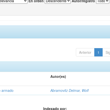
En orden
Autor/registro
Anterior
1
Si
Autor(es)
to armado
Abramovitz Delmar, Wolf
Indexado por: