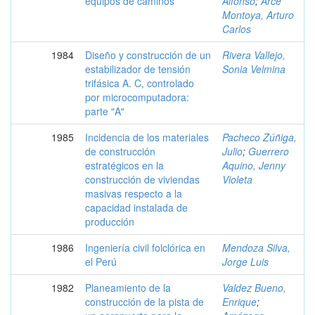
equipos de caminos
Alfonso
;
Arce
Montoya, Arturo
Carlos
1984
Diseño y construcción de un
Rivera Vallejo,
estabilizador de tensión
Sonia Velmina
trifásica A. C, controlado
por microcomputadora:
parte "A"
1985
Incidencia de los materiales
Pacheco Zúñiga,
de construcción
Julio
;
Guerrero
estratégicos en la
Aquino, Jenny
construcción de viviendas
Violeta
masivas respecto a la
capacidad instalada de
producción
1986
Ingeniería civil folclórica en
Mendoza Silva,
el Perú
Jorge Luis
1982
Planeamiento de la
Valdez Bueno,
construcción de la pista de
Enrique
;