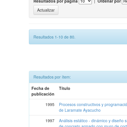
Resultados por página
|
Ordenar por
Resultados 1-10 de 80.
Resultados por ítem:
Fecha de
Título
publicación
1995
Procesos constructivos y programación
de Laramate Ayacucho
1997
Análisis estático - dinámico y diseño 
de concreto armado con muro de cor