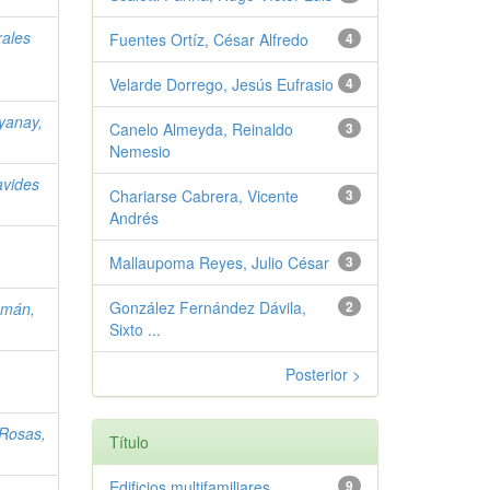
ales
Fuentes Ortíz, César Alfredo
4
Velarde Dorrego, Jesús Eufrasio
4
yanay,
Canelo Almeyda, Reinaldo
3
Nemesio
vides
Chariarse Cabrera, Vicente
3
Andrés
Mallaupoma Reyes, Julio César
3
González Fernández Dávila,
2
amán,
Sixto ...
Posterior >
Rosas,
Título
Edificios multifamiliares
9