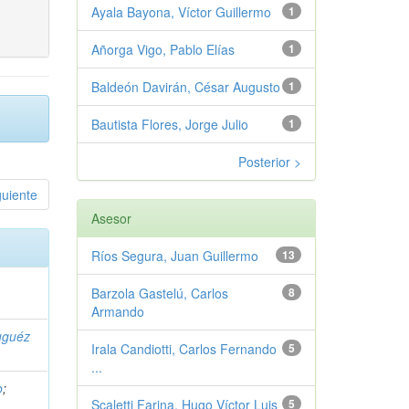
Ayala Bayona, Víctor Guillermo
1
Añorga Vigo, Pablo Elías
1
Baldeón Davirán, César Augusto
1
Bautista Flores, Jorge Julio
1
Posterior >
guiente
Asesor
Ríos Segura, Juan Guillermo
13
Barzola Gastelú, Carlos
8
Armando
uguéz
Irala Candiotti, Carlos Fernando
5
...
o
;
Scaletti Farina, Hugo Víctor Luis
5