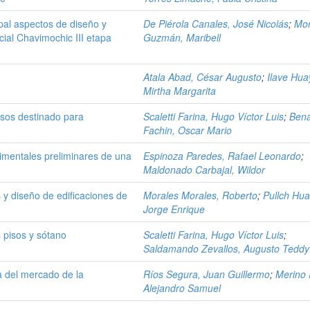
cipal aspectos de diseño y
De Piérola Canales, José Nicolás
;
Mor
ial Chavimochic III etapa
Guzmán, Maribell
Atala Abad, César Augusto
;
Ilave Hua
Mirtha Margarita
pisos destinado para
Scaletti Farina, Hugo Víctor Luis
;
Bena
Fachin, Oscar Mario
imentales preliminares de una
Espinoza Paredes, Rafael Leonardo
;
Maldonado Carbajal, Wildor
 y diseño de edificaciones de
Morales Morales, Roberto
;
Pullch Hu
Jorge Enrique
s pisos y sótano
Scaletti Farina, Hugo Víctor Luis
;
Saldamando Zevallos, Augusto Teddy
 del mercado de la
Ríos Segura, Juan Guillermo
;
Merino 
Alejandro Samuel