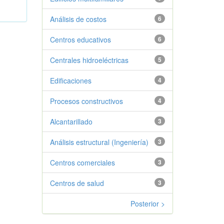
Análisis de costos
6
Centros educativos
6
Centrales hidroeléctricas
5
Edificaciones
4
Procesos constructivos
4
Alcantarillado
3
Análisis estructural (Ingeniería)
3
Centros comerciales
3
Centros de salud
3
Posterior >