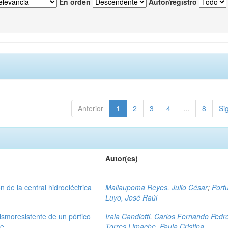
En orden
Autor/registro
Anterior
1
2
3
4
...
8
Si
Autor(es)
 de la central hidroeléctrica
Mallaupoma Reyes, Julio César
;
Port
Luyo, José Raúl
sismoresistente de un pórtico
Irala Candiotti, Carlos Fernando Pedr
te
Torres Limache, Paula Cristina