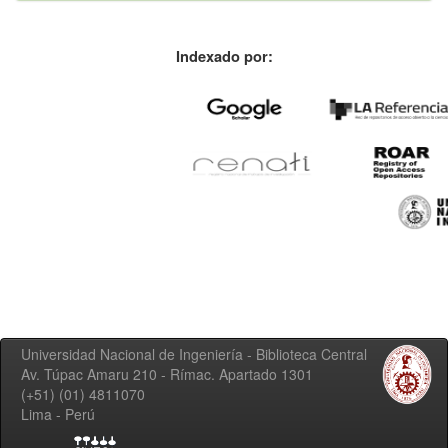
Indexado por:
Universidad Nacional de Ingeniería - Biblioteca Central
Av. Túpac Amaru 210 - Rímac. Apartado 1301
(+51) (01) 4811070
Lima - Perú