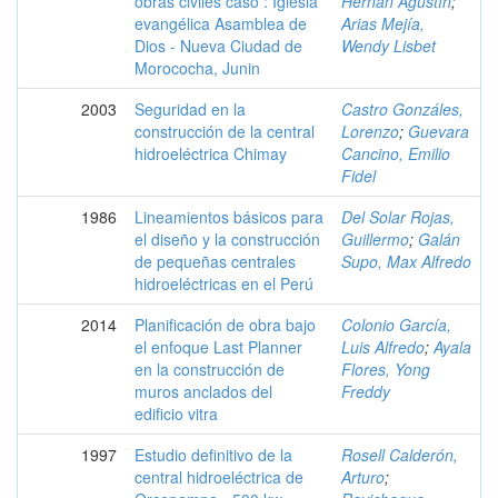
obras civiles caso : Iglesia
Hernán Agustín
;
evangélica Asamblea de
Arias Mejía,
Dios - Nueva Ciudad de
Wendy Lisbet
Morococha, Junin
2003
Seguridad en la
Castro Gonzáles,
construcción de la central
Lorenzo
;
Guevara
hidroeléctrica Chimay
Cancino, Emilio
Fidel
1986
Lineamientos básicos para
Del Solar Rojas,
el diseño y la construcción
Guillermo
;
Galán
de pequeñas centrales
Supo, Max Alfredo
hidroeléctricas en el Perú
2014
Planificación de obra bajo
Colonio García,
el enfoque Last Planner
Luis Alfredo
;
Ayala
en la construcción de
Flores, Yong
muros anclados del
Freddy
edificio vitra
1997
Estudio definitivo de la
Rosell Calderón,
central hidroeléctrica de
Arturo
;