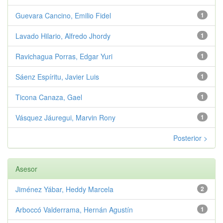
Guevara Cancino, Emilio Fidel
1
Lavado Hilario, Alfredo Jhordy
1
Ravichagua Porras, Edgar Yuri
1
Sáenz Espíritu, Javier Luis
1
Ticona Canaza, Gael
1
Vásquez Jáuregui, Marvin Rony
1
Posterior >
Asesor
Jiménez Yábar, Heddy Marcela
2
Arboccó Valderrama, Hernán Agustín
1