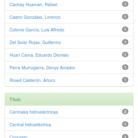
Cachay Huamán, Rafael
1
Castro Gonzáles, Lorenzo
1
Colonio García, Luis Alfredo
1
Del Solar Rojas, Guillermo
1
Huari Cama, Eduardo Dionisio
1
Parra Murrugarra, Denys Amador
1
Rosell Calderón, Arturo
1
Título
Centrales hidroeléctricas
2
Central hidroeléctrica
1
Concreto
1