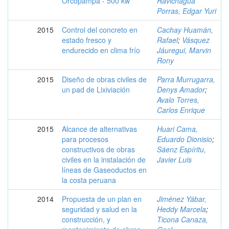
Orcopampa - 500 kw
Ravichagua
Porras, Edgar Yuri
2015
Control del concreto en
Cachay Huamán,
estado fresco y
Rafael
;
Vásquez
endurecido en clima frío
Jáuregui, Marvin
Rony
2015
Diseño de obras civiles de
Parra Murrugarra,
un pad de Lixiviación
Denys Amador
;
Avalo Torres,
Carlos Enrique
2015
Alcance de alternativas
Huari Cama,
para procesos
Eduardo Dionisio
;
constructivos de obras
Sáenz Espíritu,
civiles en la instalación de
Javier Luis
líneas de Gaseoductos en
la costa peruana
2014
Propuesta de un plan en
Jiménez Yábar,
seguridad y salud en la
Heddy Marcela
;
construcción, y
Ticona Canaza,