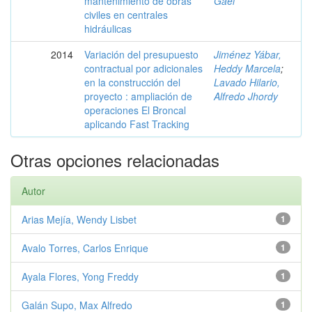
mantenimiento de obras
Gael
civiles en centrales
hidráulicas
2014
Variación del presupuesto
Jiménez Yábar,
contractual por adicionales
Heddy Marcela
;
en la construcción del
Lavado Hilario,
proyecto : ampliación de
Alfredo Jhordy
operaciones El Broncal
aplicando Fast Tracking
Otras opciones relacionadas
Autor
Arias Mejía, Wendy Lisbet
1
Avalo Torres, Carlos Enrique
1
Ayala Flores, Yong Freddy
1
Galán Supo, Max Alfredo
1