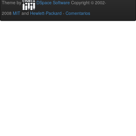
Theme by
DSpace Software
Copyright © 2002-
2008
MIT
and
Hewlett-Packard
-
Comentarios