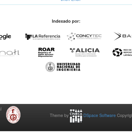
Indexado por:
l
Theme by
DSpace Software
Copyrig