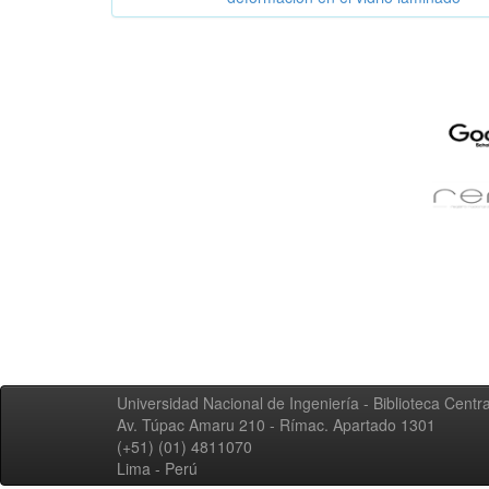
Universidad Nacional de Ingeniería - Biblioteca Centra
Av. Túpac Amaru 210 - Rímac. Apartado 1301
(+51) (01) 4811070
Lima - Perú