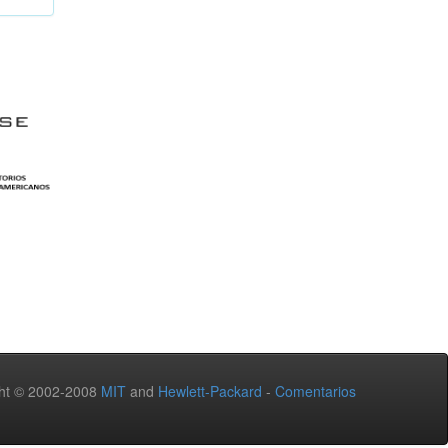
ht © 2002-2008
MIT
and
Hewlett-Packard
-
Comentarios