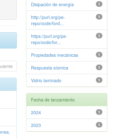
Disipación de energía
1
http://purl.org/pe-
1
repo/ocde/ford...
https://purl.org/pe-
1
repo/ocde/for...
Propiedades mecánicas
1
guiente
Respuesta sísmica
1
Vidrio laminado
1
Fecha de lanzamiento
2024
1
2023
1
rres,