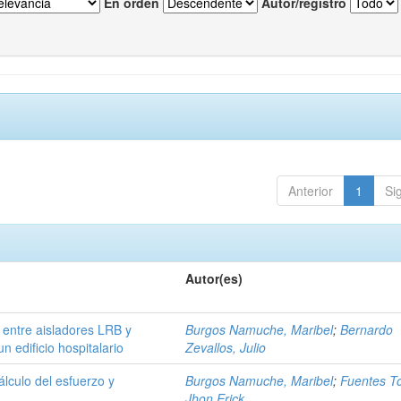
En orden
Autor/registro
Anterior
1
Si
Autor(es)
 entre aisladores LRB y
Burgos Namuche, Maribel
;
Bernardo
n edificio hospitalario
Zevallos, Julio
álculo del esfuerzo y
Burgos Namuche, Maribel
;
Fuentes To
Jhon Erick