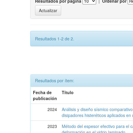
Resultados por página
|
Ordenar por
Resultados 1-2 de 2.
Resultados por ítem:
Fecha de
Título
publicación
2024
Análisis y diseño sísmico comparativo
disipadores histeréticos aplicados en u
2023
Método del espesor efectivo para el c
deformación en el vidrio laminado