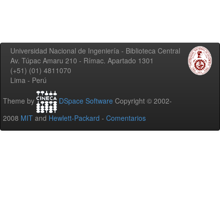
Universidad Nacional de Ingeniería - Biblioteca Central
Av. Túpac Amaru 210 - Rímac. Apartado 1301
(+51) (01) 4811070
Lima - Perú
Theme by
DSpace Software
Copyright © 2002-
2008
MIT
and
Hewlett-Packard
-
Comentarios