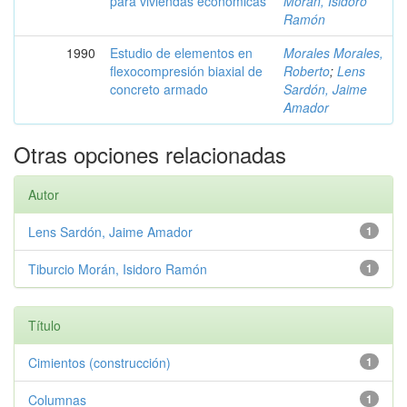
para viviendas económicas
Morán, Isidoro
Ramón
1990
Estudio de elementos en
Morales Morales,
flexocompresión biaxial de
Roberto
;
Lens
concreto armado
Sardón, Jaime
Amador
Otras opciones relacionadas
Autor
Lens Sardón, Jaime Amador
1
Tiburcio Morán, Isidoro Ramón
1
Título
Cimientos (construcción)
1
Columnas
1