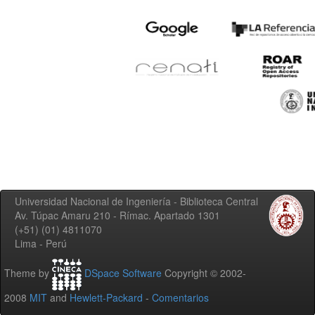
Universidad Nacional de Ingeniería - Biblioteca Central
Av. Túpac Amaru 210 - Rímac. Apartado 1301
(+51) (01) 4811070
Lima - Perú
Theme by
DSpace Software
Copyright © 2002-
2008
MIT
and
Hewlett-Packard
-
Comentarios