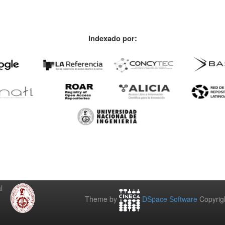
Indexado por:
l
Theme by
DSpace Software
Copyrig