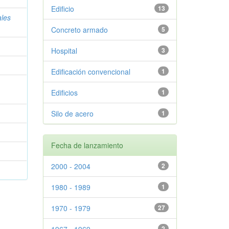
Edificio
13
les
Concreto armado
5
Hospital
3
Edificación convencional
1
Edificios
1
Silo de acero
1
Fecha de lanzamiento
2000 - 2004
2
1980 - 1989
1
1970 - 1979
27
1967 - 1969
2