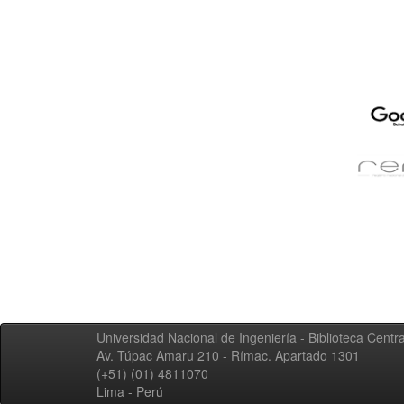
Universidad Nacional de Ingeniería - Biblioteca Centra
Av. Túpac Amaru 210 - Rímac. Apartado 1301
(+51) (01) 4811070
Lima - Perú