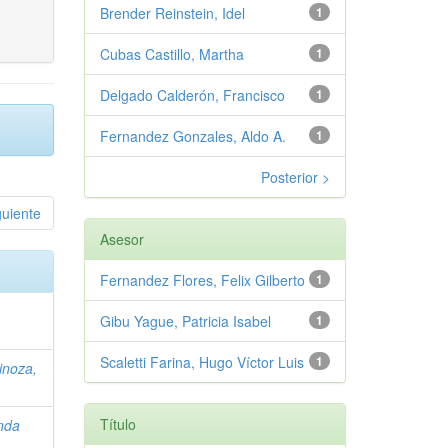
Brender Reinstein, Idel
1
Cubas Castillo, Martha
1
Delgado Calderón, Francisco
1
Fernandez Gonzales, Aldo A.
1
Posterior >
guiente
Asesor
Fernandez Flores, Felix Gilberto
1
Gibu Yague, Patricia Isabel
1
Scaletti Farina, Hugo Víctor Luis
1
inoza,
Título
nda