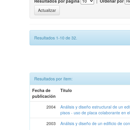
Resultados por página
|
Ordenar por
Resultados 1-10 de 32.
Resultados por ítem:
Fecha de
Título
publicación
2004
Análisis y diseño estructural de un ed
pisos - uso de placa colaborante en e
2003
Análisis y diseño de un edificio de c