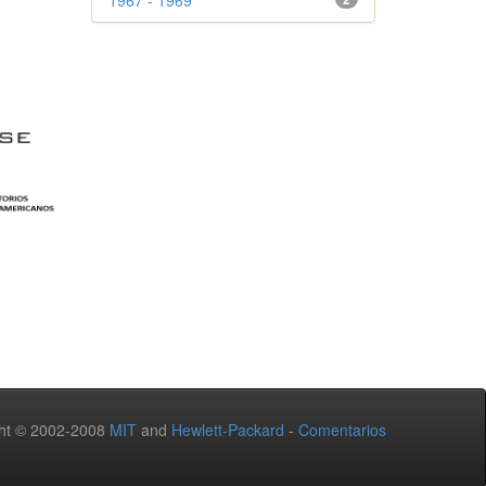
ht © 2002-2008
MIT
and
Hewlett-Packard
-
Comentarios