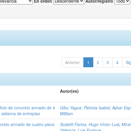
En orden
Autor/registro
Anterior
1
2
3
4
Si
Autor(es)
ificio de concreto armado de 4
Gibu Yague, Patricia Isabel
;
Aybar Esp
l sistema de entrepiso
William
oncreto armado de cuatro pisos
Scaletti Farina, Hugo Víctor Luis
;
Mira
Valencia, Luis Enrique