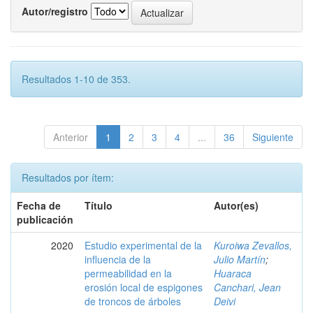
Autor/registro
Resultados 1-10 de 353.
Anterior
1
2
3
4
...
36
Siguiente
Resultados por ítem:
Fecha de
Título
Autor(es)
publicación
2020
Estudio experimental de la
Kuroiwa Zevallos,
influencia de la
Julio Martín
;
permeabilidad en la
Huaraca
erosión local de espigones
Canchari, Jean
de troncos de árboles
Deivi