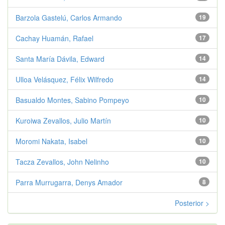
Barzola Gastelú, Carlos Armando
19
Cachay Huamán, Rafael
17
Santa María Dávila, Edward
14
Ulloa Velásquez, Félix Wilfredo
14
Basualdo Montes, Sabino Pompeyo
10
Kuroiwa Zevallos, Julio Martín
10
Moromi Nakata, Isabel
10
Tacza Zevallos, John Nelinho
10
Parra Murrugarra, Denys Amador
8
Posterior >