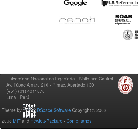
Universidad Nacional de Ingeniería - Biblioteca Central
Av. Túpac Amaru 210 - Rímac. Apartado 1301
(+51) (01) 4811070
Lima - Perú
Theme by
DSpace Software
Copyright © 2002-
2008
MIT
and
Hewlett-Packard
-
Comentarios