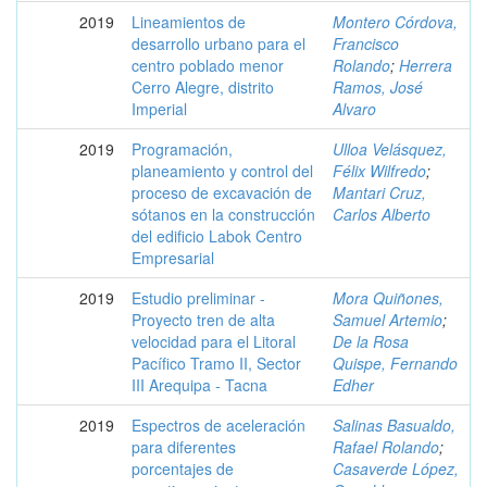
2019
Lineamientos de
Montero Córdova,
desarrollo urbano para el
Francisco
centro poblado menor
Rolando
;
Herrera
Cerro Alegre, distrito
Ramos, José
Imperial
Alvaro
2019
Programación,
Ulloa Velásquez,
planeamiento y control del
Félix Wilfredo
;
proceso de excavación de
Mantari Cruz,
sótanos en la construcción
Carlos Alberto
del edificio Labok Centro
Empresarial
2019
Estudio preliminar -
Mora Quiñones,
Proyecto tren de alta
Samuel Artemio
;
velocidad para el Litoral
De la Rosa
Pacífico Tramo II, Sector
Quispe, Fernando
III Arequipa - Tacna
Edher
2019
Espectros de aceleración
Salinas Basualdo,
para diferentes
Rafael Rolando
;
porcentajes de
Casaverde López,