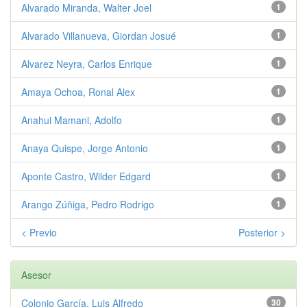
Alvarado Miranda, Walter Joel
1
Alvarado Villanueva, Giordan Josué
1
Alvarez Neyra, Carlos Enrique
1
Amaya Ochoa, Ronal Alex
1
Anahui Mamani, Adolfo
1
Anaya Quispe, Jorge Antonio
1
Aponte Castro, Wilder Edgard
1
Arango Zúñiga, Pedro Rodrigo
1
< Previo
Posterior >
Asesor
Colonio García, Luis Alfredo
30