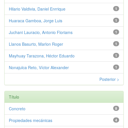
Hilario Valdivia, Daniel Enrrique
1
Huaraca Gamboa, Jorge Luis
1
Juchani Lauracio, Antonio Floriams
1
Llanos Basurto, Marlon Roger
1
Mayhuay Tarazona, Héctor Eduardo
1
Nonajulca Reto, Víctor Alexander
1
Posterior >
Título
Concreto
8
Propiedades mecánicas
4