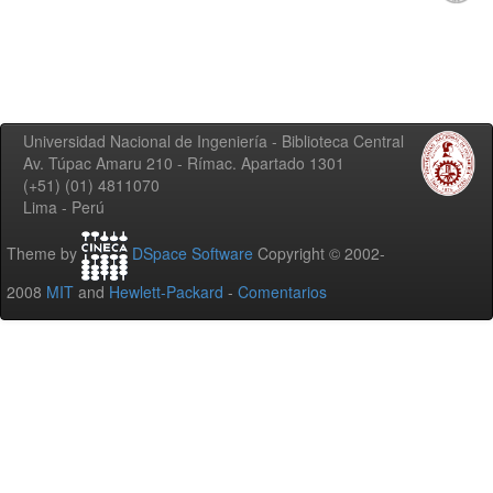
Universidad Nacional de Ingeniería - Biblioteca Central
Av. Túpac Amaru 210 - Rímac. Apartado 1301
(+51) (01) 4811070
Lima - Perú
Theme by
DSpace Software
Copyright © 2002-
2008
MIT
and
Hewlett-Packard
-
Comentarios