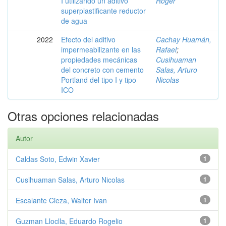
I utilizando un aditivo
Roger
superplastificante reductor
de agua
2022
Efecto del aditivo
Cachay Huamán,
impermeabilizante en las
Rafael
;
propiedades mecánicas
Cusihuaman
del concreto con cemento
Salas, Arturo
Portland del tipo I y tipo
Nicolas
ICO
Otras opciones relacionadas
Autor
Caldas Soto, Edwin Xavier
1
Cusihuaman Salas, Arturo Nicolas
1
Escalante Cieza, Walter Ivan
1
Guzman Lloclla, Eduardo Rogelio
1