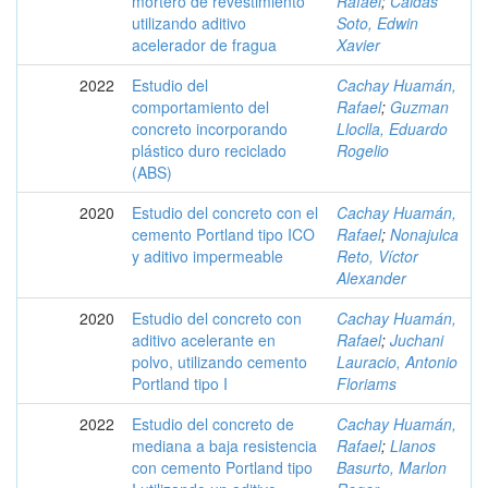
mortero de revestimiento
Rafael
;
Caldas
utilizando aditivo
Soto, Edwin
acelerador de fragua
Xavier
2022
Estudio del
Cachay Huamán,
comportamiento del
Rafael
;
Guzman
concreto incorporando
Lloclla, Eduardo
plástico duro reciclado
Rogelio
(ABS)
2020
Estudio del concreto con el
Cachay Huamán,
cemento Portland tipo ICO
Rafael
;
Nonajulca
y aditivo impermeable
Reto, Víctor
Alexander
2020
Estudio del concreto con
Cachay Huamán,
aditivo acelerante en
Rafael
;
Juchani
polvo, utilizando cemento
Lauracio, Antonio
Portland tipo I
Floriams
2022
Estudio del concreto de
Cachay Huamán,
mediana a baja resistencia
Rafael
;
Llanos
con cemento Portland tipo
Basurto, Marlon