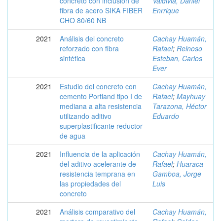
concreto con inclusión de
Valdivia, Daniel
fibra de acero SIKA FIBER
Enrrique
CHO 80/60 NB
2021
Análisis del concreto
Cachay Huamán,
reforzado con fibra
Rafael
;
Reinoso
sintética
Esteban, Carlos
Ever
2021
Estudio del concreto con
Cachay Huamán,
cemento Portland tipo I de
Rafael
;
Mayhuay
mediana a alta resistencia
Tarazona, Héctor
utilizando aditivo
Eduardo
superplastificante reductor
de agua
2021
Influencia de la aplicación
Cachay Huamán,
del aditivo acelerante de
Rafael
;
Huaraca
resistencia temprana en
Gamboa, Jorge
las propiedades del
Luis
concreto
2021
Análisis comparativo del
Cachay Huamán,