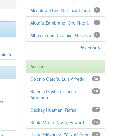
Alcántara Diaz, Marithza Diana
1
Alegría Zambrano, Ciro Nikolái
1
Alhuay León, Cristhian Gerardo
1
Posterior >
guiente
Asesor
Colonio García, Luis Alfredo
30
Barzola Gastelú, Carlos
19
Armando
ca
Cachay Huamán, Rafael
17
Santa María Dávila, Edward
14
Ulloa Velásquez, Félix Wilfredo
14
ri