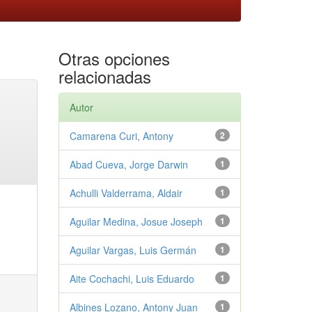
Otras opciones
relacionadas
Autor
Camarena Curi, Antony
2
Abad Cueva, Jorge Darwin
1
Achulli Valderrama, Aldair
1
Aguilar Medina, Josue Joseph
1
Aguilar Vargas, Luis Germán
1
Aite Cochachi, Luis Eduardo
1
Albines Lozano, Antony Juan
1