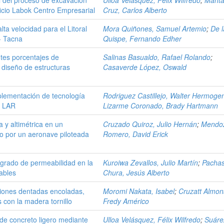
ficio Labok Centro Empresarial
Cruz, Carlos Alberto
lta velocidad para el Litoral
Mora Quiñones, Samuel Artemio
;
De 
 - Tacna
Quispe, Fernando Edher
ntes porcentajes de
Salinas Basualdo, Rafael Rolando
;
 diseño de estructuras
Casaverde López, Oswald
plementación de tecnología
Rodriguez Castillejo, Walter Hermoge
o LAR
Lizarme Coronado, Brady Hartmann
a y altimétrica en un
Cruzado Quiroz, Julio Hernán
;
Mendo
do por un aeronave piloteada
Romero, David Erick
y grado de permeabilidad en la
Kuroiwa Zevallos, Julio Martín
;
Pacha
ables
Chura, Jesús Alberto
iones dentadas encoladas,
Moromi Nakata, Isabel
;
Cruzatt Almon
 con la madera tornillo
Fredy Américo
de concreto ligero mediante
Ulloa Velásquez, Félix Wilfredo
;
Suáre