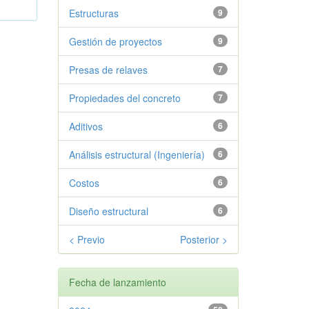
Estructuras
9
Gestión de proyectos
9
Presas de relaves
7
Propiedades del concreto
7
Aditivos
6
Análisis estructural (Ingeniería)
6
Costos
6
Diseño estructural
6
< Previo
Posterior >
Fecha de lanzamiento