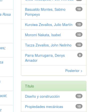
Basualdo Montes, Sabino
10
la Rosa
Pompeyo
Kuroiwa Zevallos, Julio Martín
10
Moromi Nakata, Isabel
10
Tacza Zevallos, John Nelinho
10
nes
;
Parra Murrugarra, Denys
8
Amador
za
Posterior >
s
Título
acid,
Diseño y construcción
10
Propiedades mecánicas
10
z