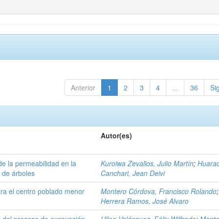
Anterior
1
2
3
4
...
36
Si
Autor(es)
de la permeabilidad en la
Kuroiwa Zevallos, Julio Martín
;
Huara
 de árboles
Canchari, Jean Deivi
ara el centro poblado menor
Montero Córdova, Francisco Rolando
;
Herrera Ramos, José Alvaro
l del proceso de excavación
Ulloa Velásquez, Félix Wilfredo
;
Manta