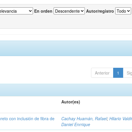
En orden
Autor/registro
Anterior
1
Si
Autor(es)
creto con inclusión de fibra de
Cachay Huamán, Rafael
;
Hilario Valdi
Daniel Enrrique