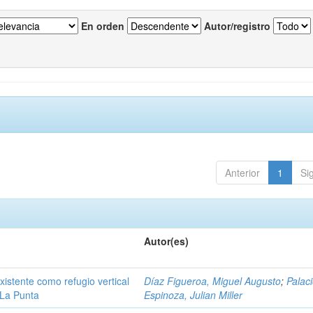
En orden
Autor/registro
Anterior
1
Si
Autor(es)
existente como refugio vertical
Díaz Figueroa, Miguel Augusto
;
Palac
 La Punta
Espinoza, Julian Miller