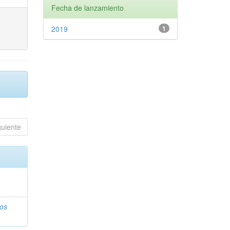
Fecha de lanzamiento
2019
1
guiente
ios