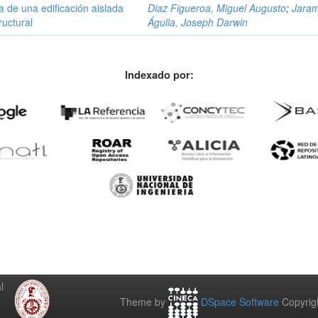
 de una edificación aislada
Diaz Figueroa, Miguel Augusto
;
Jaram
ructural
Águila, Joseph Darwin
Indexado por:
l
Theme by
DSpace Software
Copyrig