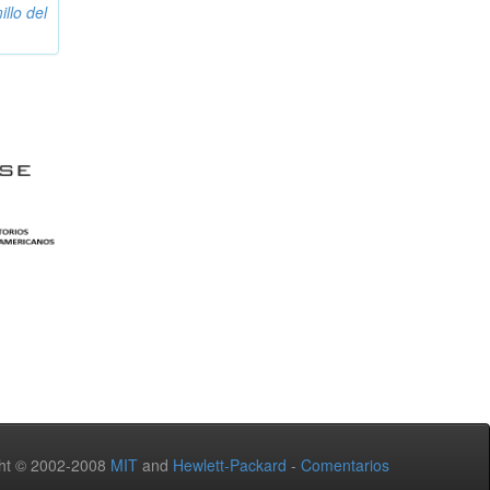
illo del
ht © 2002-2008
MIT
and
Hewlett-Packard
-
Comentarios