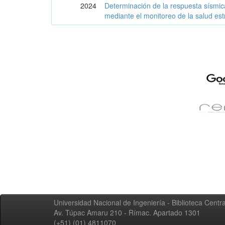
2024
Determinación de la respuesta sísmica
mediante el monitoreo de la salud est
Universidad Nacional de Ingeniería - Biblioteca Centra
Av. Túpac Amaru 210 - Rímac. Apartado 1301
(+51) (01) 4811070