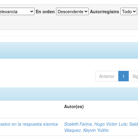
En orden
Autor/registro
Anterior
1
Si
Autor(es)
pasivo en la respuesta sísmica
Scaletti Farina, Hugo Víctor Luis
;
Sal
Vásquez, Keyvin Yuliño