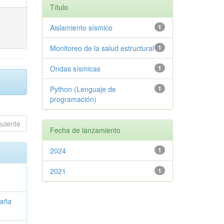
Título
Aislamiento sísmico
1
Monitoreo de la salud estructural
1
Ondas sísmicas
1
Python (Lenguaje de
1
programación)
guiente
Fecha de lanzamiento
2024
1
2021
1
daña