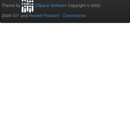
Theme by
DSpace Software
Copyright © 2002-
2008
MIT
and
Hewlett-Packard
-
Comentarios