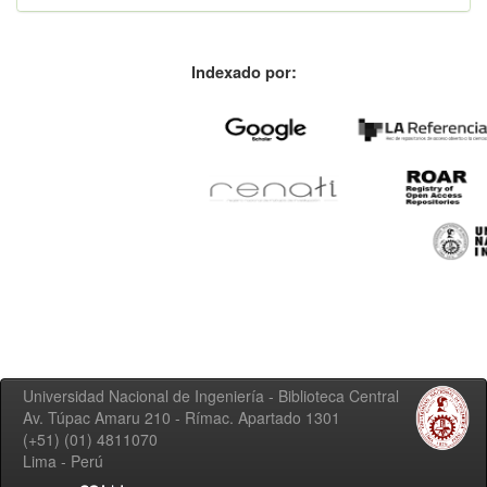
Indexado por:
Universidad Nacional de Ingeniería - Biblioteca Central
Av. Túpac Amaru 210 - Rímac. Apartado 1301
(+51) (01) 4811070
Lima - Perú