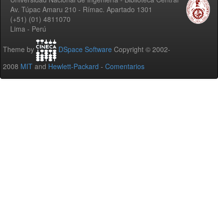
Av. Túpac Amaru 210 - Rímac. Apartado 1301
(+51) (01) 4811070
Lima - Perú
Theme by
DSpace Software
Copyright © 2002-
2008
MIT
and
Hewlett-Packard
-
Comentarios