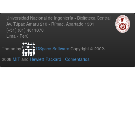
Universidad Nacional de Ingeniería - Biblioteca Central
Av. Túpac Amaru 210 - Rímac. Apartado 1301
(+51) (01) 4811070
Lima - Perú
Theme by
DSpace Software
Copyright © 2002-
2008
MIT
and
Hewlett-Packard
-
Comentarios