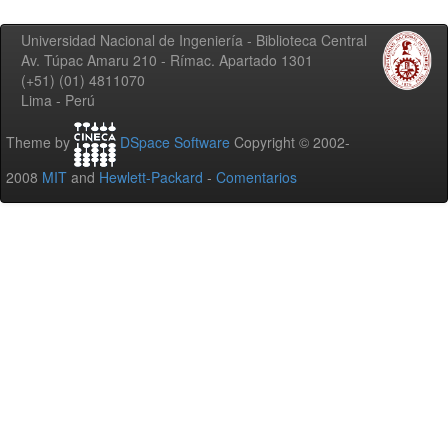
Universidad Nacional de Ingeniería - Biblioteca Central
Av. Túpac Amaru 210 - Rímac. Apartado 1301
(+51) (01) 4811070
Lima - Perú
Theme by
DSpace Software
Copyright © 2002-
2008
MIT
and
Hewlett-Packard
-
Comentarios