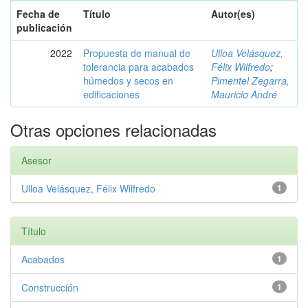
Fecha de
Título
Autor(es)
publicación
2022
Propuesta de manual de
Ulloa Velásquez,
tolerancia para acabados
Félix Wilfredo
;
húmedos y secos en
Pimentel Zegarra,
edificaciones
Mauricio André
Otras opciones relacionadas
Asesor
Ulloa Velásquez, Félix Wilfredo
1
Título
Acabados
1
Construcción
1