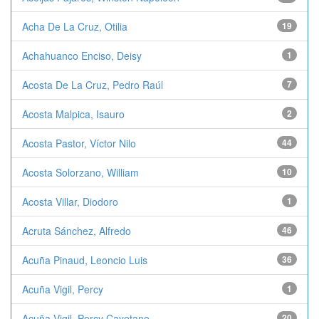
Acha De La Cruz, Otilia
19
Achahuanco Enciso, Deisy
1
Acosta De La Cruz, Pedro Raúl
7
Acosta Malpica, Isauro
2
Acosta Pastor, Víctor Nilo
44
Acosta Solorzano, William
10
Acosta Villar, Diodoro
1
Acruta Sánchez, Alfredo
46
Acuña Pinaud, Leoncio Luis
36
Acuña Vigil, Percy
1
Acuña Vigil, Percy Cayetano
20