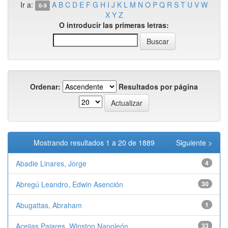
Ir a:
A
B
C
D
E
F
G
H
I
J
K
L
M
N
O
P
Q
R
S
T
U
V
W
0-9
X
Y
Z
O introducir las primeras letras:
Ordenar:
Resultados por página
Mostrando resultados 1 a 20 de 1889
Siguiente >
Abadie Linares, Jorge
4
Abregú Leandro, Edwin Asención
30
Abugattas, Abraham
1
Aceijas Pajares, Winston Napoleón
33