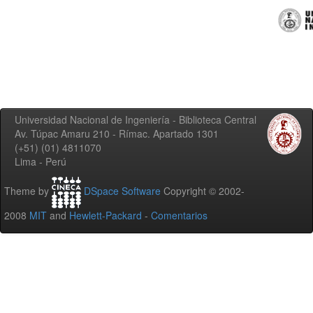
Universidad Nacional de Ingeniería - Biblioteca Central
Av. Túpac Amaru 210 - Rímac. Apartado 1301
(+51) (01) 4811070
Lima - Perú
Theme by
DSpace Software
Copyright © 2002-
2008
MIT
and
Hewlett-Packard
-
Comentarios