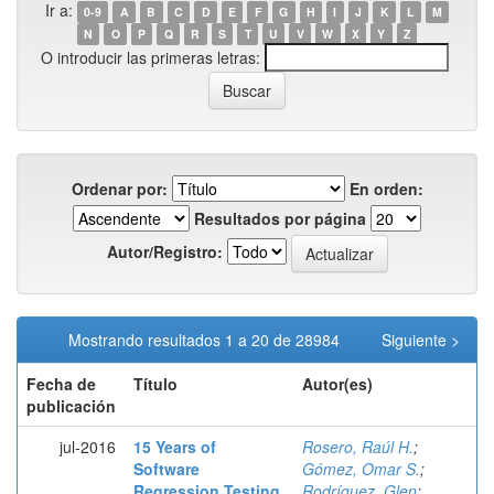
Ir a:
0-9
A
B
C
D
E
F
G
H
I
J
K
L
M
N
O
P
Q
R
S
T
U
V
W
X
Y
Z
O introducir las primeras letras:
Ordenar por:
En orden:
Resultados por página
Autor/Registro:
Mostrando resultados 1 a 20 de 28984
Siguiente >
Fecha de
Título
Autor(es)
publicación
jul-2016
15 Years of
Rosero, Raúl H.
;
Software
Gómez, Omar S.
;
Regression Testing
Rodríguez, Glen
;