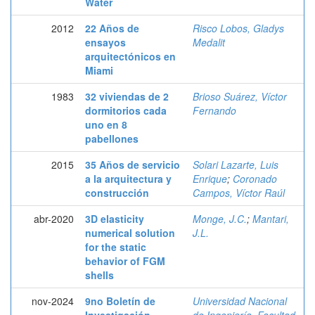
Water
2012
22 Años de
Risco Lobos, Gladys
ensayos
Medalit
arquitectónicos en
Miami
1983
32 viviendas de 2
Brioso Suárez, Víctor
dormitorios cada
Fernando
uno en 8
pabellones
2015
35 Años de servicio
Solari Lazarte, Luis
a la arquitectura y
Enrique
;
Coronado
construcción
Campos, Víctor Raúl
abr-2020
3D elasticity
Monge, J.C.
;
Mantari,
numerical solution
J.L.
for the static
behavior of FGM
shells
nov-2024
9no Boletín de
Universidad Nacional
Investigación
de Ingeniería. Facultad