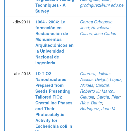
Techniques - A
grodriguez@uni.edu.pe
Survey
1-dic-2011
1964 - 2004: La
Correa Orbegoso,
formación en
José
;
Hayakawa
Restauración de
Casas, José Carlos
Monumentos
Arquitectónicos en
la Universidad
Nacional de
Ingeniería
abr-2018
1D TiO2
Cabrera, Julieta
;
Nanostructures
Acosta, Dwight
;
López,
Prepared from
Alcides
;
Candal,
Seeds Presenting
Roberto J.
;
Marchi,
Tailored TiO2
Claudia
;
García, Pilar
;
Crystalline Phases
Ríos, Dante
;
and Their
Rodriguez, Juan M.
Photocatalytic
Activity for
Escherichia coli in