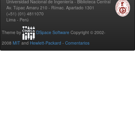
Universidad Nacional de Ingeniería - Biblioteca Central
Av. Túpac Amaru 210 - Rímac. Apartado 1301
(+51) (01) 4811070
Lima - Perú
Theme by
DSpace Software
Copyright © 2002-
2008
MIT
and
Hewlett-Packard
-
Comentarios