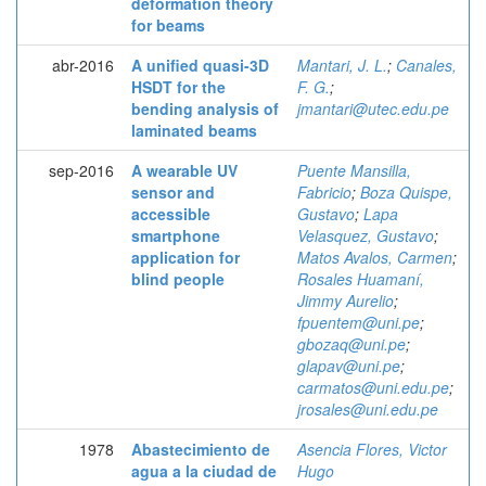
deformation theory
for beams
abr-2016
A unified quasi-3D
Mantari, J. L.
;
Canales,
HSDT for the
F. G.
;
bending analysis of
jmantari@utec.edu.pe
laminated beams
sep-2016
A wearable UV
Puente Mansilla,
sensor and
Fabricio
;
Boza Quispe,
accessible
Gustavo
;
Lapa
smartphone
Velasquez, Gustavo
;
application for
Matos Avalos, Carmen
;
blind people
Rosales Huamaní,
Jimmy Aurelio
;
fpuentem@uni.pe
;
gbozaq@uni.pe
;
glapav@uni.pe
;
carmatos@uni.edu.pe
;
jrosales@uni.edu.pe
1978
Abastecimiento de
Asencia Flores, Victor
agua a la ciudad de
Hugo