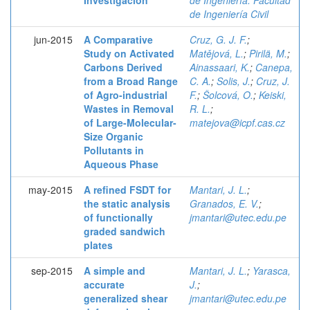
de Ingeniería Civil
jun-2015
A Comparative
Cruz, G. J. F.
;
Study on Activated
Matějová, L.
;
Pirilä, M.
;
Carbons Derived
Ainassaari, K.
;
Canepa,
from a Broad Range
C. A.
;
Solis, J.
;
Cruz, J.
of Agro-industrial
F.
;
Šolcová, O.
;
Keiski,
Wastes in Removal
R. L.
;
of Large-Molecular-
matejova@icpf.cas.cz
Size Organic
Pollutants in
Aqueous Phase
may-2015
A refined FSDT for
Mantari, J. L.
;
the static analysis
Granados, E. V.
;
of functionally
jmantari@utec.edu.pe
graded sandwich
plates
sep-2015
A simple and
Mantari, J. L.
;
Yarasca,
accurate
J.
;
generalized shear
jmantari@utec.edu.pe