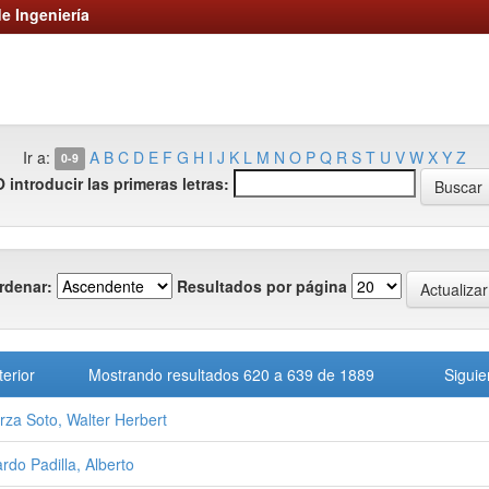
e Ingeniería
Ir a:
A
B
C
D
E
F
G
H
I
J
K
L
M
N
O
P
Q
R
S
T
U
V
W
X
Y
Z
0-9
O introducir las primeras letras:
rdenar:
Resultados por página
terior
Mostrando resultados 620 a 639 de 1889
Siguie
rza Soto, Walter Herbert
ardo Padilla, Alberto