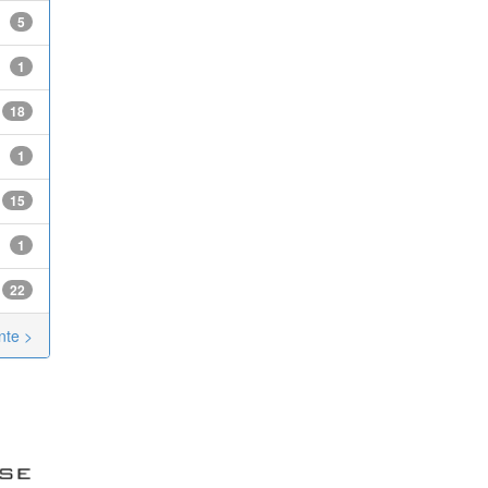
5
1
18
1
15
1
22
nte >