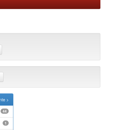
nte >
44
1