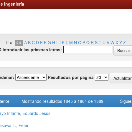
e Ingeniería
Ir a:
A
B
C
D
E
F
G
H
I
J
K
L
M
N
O
P
Q
R
S
T
U
V
W
X
Y
Z
0-9
O introducir las primeras letras:
rdenar:
Resultados por página
terior
Mostrando resultados 1845 a 1864 de 1889
Siguie
ayo Infante, Eduardo Jesús
kawa T., Peter