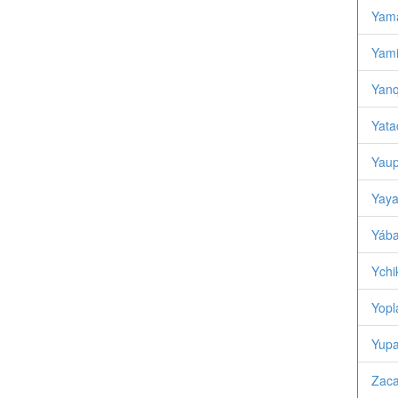
Yama
Yami
Yanq
Yata
Yaup
Yaya
Yába
Ychi
Yopl
Yupa
Zaca