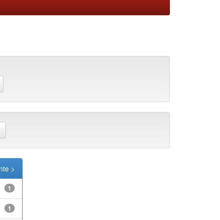
nte >
1
1