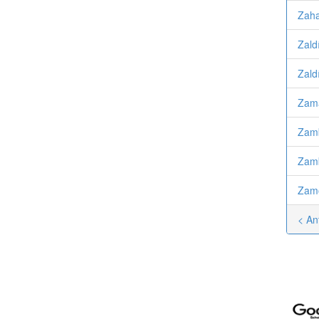
Zaha
Zald
Zald
Zama
Zamb
Zamb
Zamo
< An