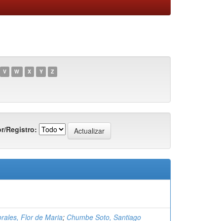
V
W
X
Y
Z
r/Registro:
rales, Flor de Maria
;
Chumbe Soto, Santiago