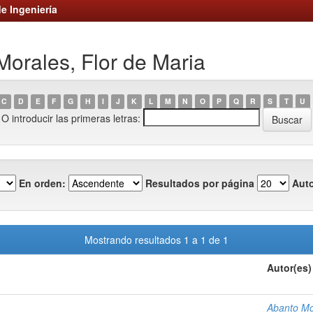
e Ingeniería
Morales, Flor de Maria
C
D
E
F
G
H
I
J
K
L
M
N
O
P
Q
R
S
T
U
O introducir las primeras letras:
En orden:
Resultados por página
Auto
Mostrando resultados 1 a 1 de 1
Autor(es)
Abanto Mo