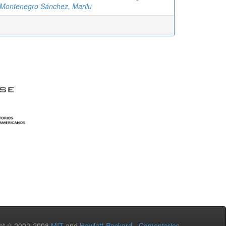
Montenegro Sánchez, Marilu
ht © 2002-2008
MIT
and
Hewlett-Packard
-
Comentarios