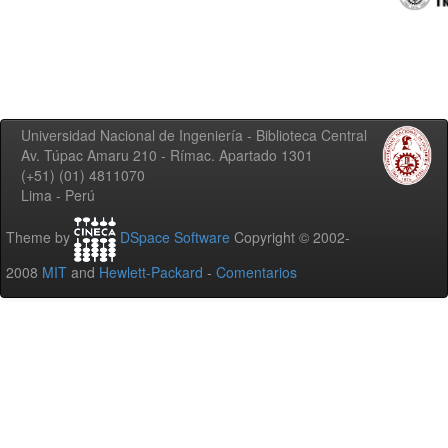
Universidad Nacional de Ingeniería - Biblioteca Central
Av. Túpac Amaru 210 - Rímac. Apartado 1301
(+51) (01) 4811070
Lima - Perú
Theme by
DSpace Software
Copyright © 2002-
2008
MIT
and
Hewlett-Packard
-
Comentarios