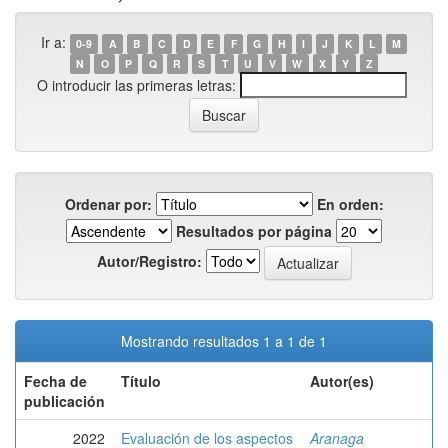
Ir a:
0-9
A
B
C
D
E
F
G
H
I
J
K
L
M
N
O
P
Q
R
S
T
U
V
W
X
Y
Z
O introducir las primeras letras:
Ordenar por:
En orden:
Resultados por página
Autor/Registro:
Mostrando resultados 1 a 1 de 1
Fecha de
Título
Autor(es)
publicación
2022
Evaluación de los aspectos
Aranaga