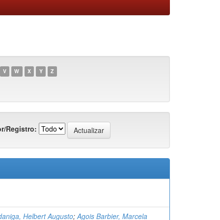
V
W
X
Y
Z
r/Registro:
daniga, Helbert Augusto
;
Agois Barbier, Marcela