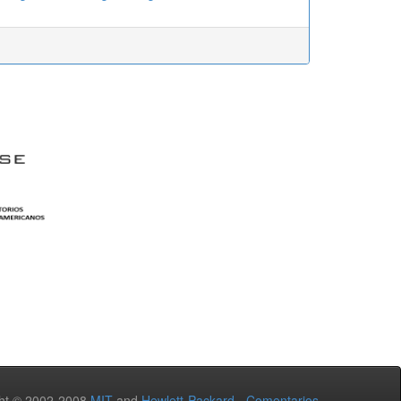
ht © 2002-2008
MIT
and
Hewlett-Packard
-
Comentarios