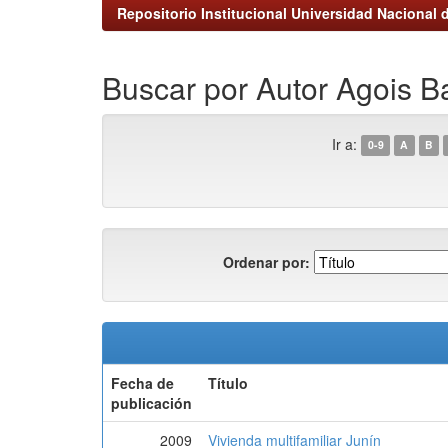
Repositorio Institucional Universidad Nacional d
Buscar por Autor Agois B
Ir a:
0-9
A
B
Ordenar por:
Fecha de
Título
publicación
2009
Vivienda multifamiliar Junín