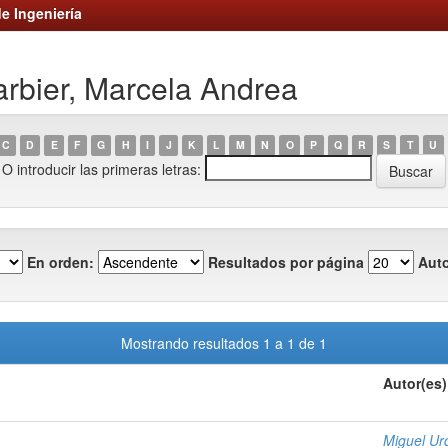
e Ingeniería
arbier, Marcela Andrea
C
D
E
F
G
H
I
J
K
L
M
N
O
P
Q
R
S
T
U
O introducir las primeras letras:
En orden:
Resultados por página
Auto
Mostrando resultados 1 a 1 de 1
Autor(es)
Miguel Ur