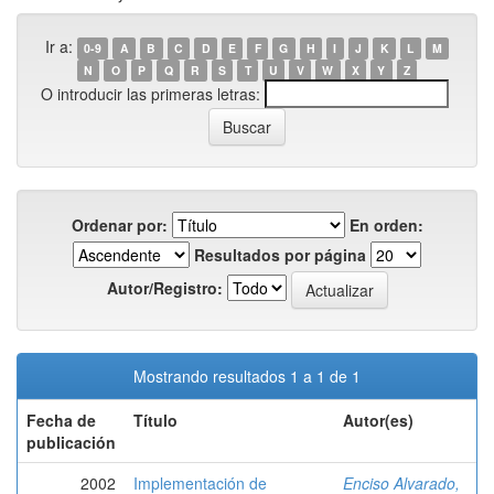
Ir a:
0-9
A
B
C
D
E
F
G
H
I
J
K
L
M
N
O
P
Q
R
S
T
U
V
W
X
Y
Z
O introducir las primeras letras:
Ordenar por:
En orden:
Resultados por página
Autor/Registro:
Mostrando resultados 1 a 1 de 1
Fecha de
Título
Autor(es)
publicación
2002
Implementación de
Enciso Alvarado,