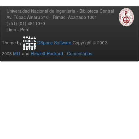
Universidad Nacional de Ingeniería - Biblioteca Central
Av. Túpac Amaru 210 - Rímac. Apartado 1301
(+51) (01) 4811070
Lima - Perú
Theme by
DSpace Software
Copyright © 2002-
2008
MIT
and
Hewlett-Packard
-
Comentarios