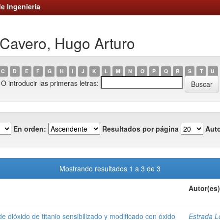
e Ingeniería
 Cavero, Hugo Arturo
C
D
E
F
G
H
I
J
K
L
M
N
O
P
Q
R
S
T
U
O introducir las primeras letras:
En orden:
Resultados por página
Auto
Mostrando resultados 1 a 3 de 3
Autor(es)
e dióxido de titanio sensibilizado y modificado con óxido
Estrada L