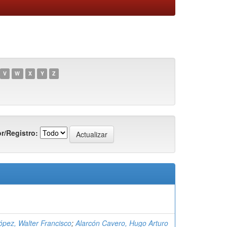
V
W
X
Y
Z
r/Registro:
ópez, Walter Francisco
;
Alarcón Cavero, Hugo Arturo