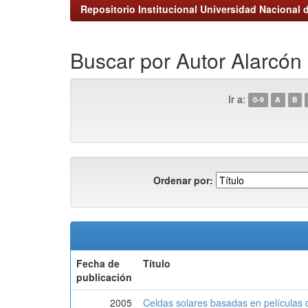
Repositorio Institucional Universidad Nacional d
Buscar por Autor Alarcón
Ir a:
0-9
A
B
Ordenar por:
Fecha de
Título
publicación
2005
Celdas solares basadas en películas d