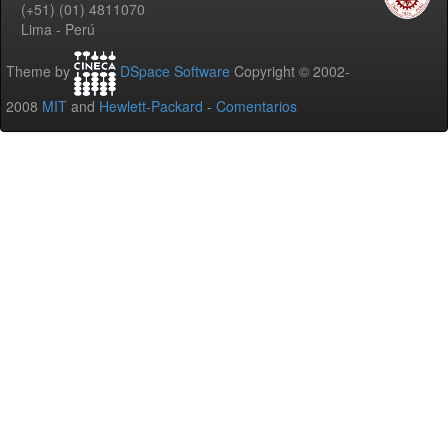
(+51) (01) 4811070
Lima - Perú
Theme by
DSpace Software
Copyright © 2002-
2008
MIT
and
Hewlett-Packard
-
Comentarios