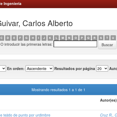
e Ingeniería
uivar, Carlos Alberto
C
D
E
F
G
H
I
J
K
L
M
N
O
P
Q
R
S
T
U
O introducir las primeras letras:
En orden:
Resultados por página
Auto
Mostrando resultados 1 a 1 de 1
Autor(es)
de tejido de punto por urdimbre
Cruz R., C