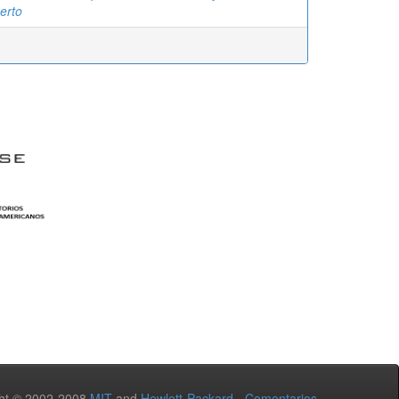
erto
ht © 2002-2008
MIT
and
Hewlett-Packard
-
Comentarios