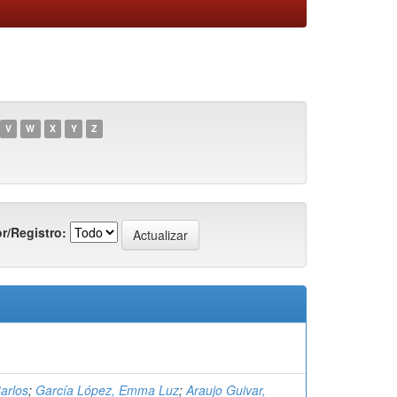
V
W
X
Y
Z
r/Registro:
arlos
;
García López, Emma Luz
;
Araujo Guivar,