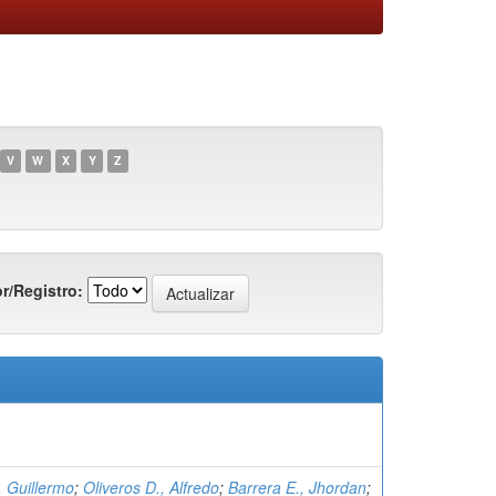
V
W
X
Y
Z
r/Registro:
, Guillermo
;
Oliveros D., Alfredo
;
Barrera E., Jhordan
;