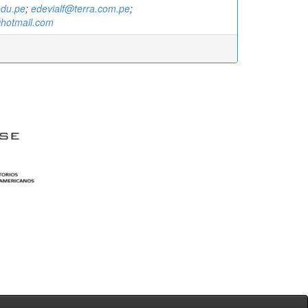
edu.pe
;
edevialf@terra.com.pe
;
hotmail.com