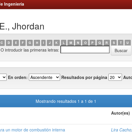
e Ingeniería
E., Jhordan
C
D
E
F
G
H
I
J
K
L
M
N
O
P
Q
R
S
T
U
O introducir las primeras letras:
En orden:
Resultados por página
Auto
Mostrando resultados 1 a 1 de 1
Autor(es)
ara un motor de combustión interna
Lira Cacho